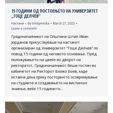
15 ГОДИНИ ОД ПОСТОЕЊЕТО НА УНИВЕРЗИТЕТ
„ГОЦЕ ДЕЛЧЕВ“
Настани
By
trinitymedia
March 27, 2022
Leave a comment
Градоначалникот на Општина Штип Иван
Јорданов присуствуваше на настанот
организиран од Универзитет “Гоце Делчев” по
повод 15 години од неговото основање. Пред
положувањето на цвеќе во дворот на
ректоратот, Градоначалникот беше гостин во
кабинетот на Ректорот Блажо Боев, каде
истакна дека преку постојаното осовремување
на студиите и создавањето на вистинско
знаење, веќе 15 години го…