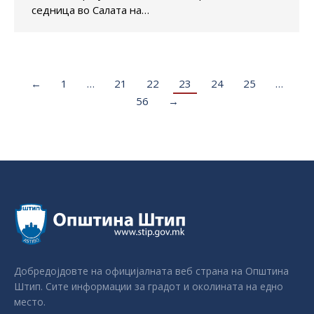
седница во Салата на…
←
1
…
21
22
23
24
25
…
56
→
Добредојдовте на официјалната веб страна на Општина
Штип. Сите информации за градот и околината на едно
место.