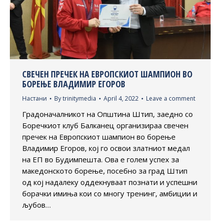
СВЕЧЕН ПРЕЧЕК НА ЕВРОПСКИОТ ШАМПИОН ВО
БОРЕЊЕ ВЛАДИМИР ЕГОРОВ
Настани
By
trinitymedia
April 4, 2022
Leave a comment
Градоначалникот на Општина Штип, заедно со
Боречкиот клуб Балканец организираа свечен
пречек на Европскиот шампион во борење
Владимир Егоров, кој го освои златниот медал
на ЕП во Будимпешта. Ова е голем успех за
македонското борење, посебно за град Штип
од кој надалеку оддекнуваат познати и успешни
борачки имиња кои со многу тренинг, амбиции и
љубов…