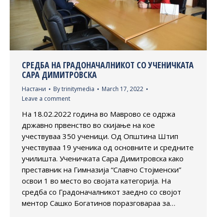
СРЕДБА НА ГРАДОНАЧАЛНИКОТ СО УЧЕНИЧКАТА
САРА ДИМИТРОВСКА
Настани
By
trinitymedia
March 17, 2022
Leave a comment
На 18.02.2022 година во Маврово се одржа
државно првенство во скијање на кое
учествуваа 350 ученици. Од Општина Штип
учествуваа 19 ученика од основните и средните
училишта. Ученичката Сара Димитровска како
преставник на Гимназија “Славчо Стојменски”
освои 1 во место во својата категорија. На
средба со Градоначалникот заедно со својот
ментор Сашко Богатинов поразговараа за…