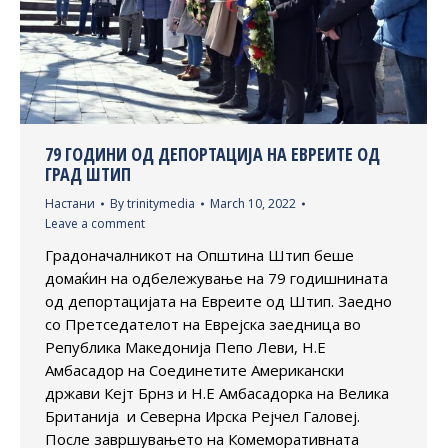
79 ГОДИНИ ОД ДЕПОРТАЦИЈА НА ЕВРЕИТЕ ОД
ГРАД ШТИП
Настани
By
trinitymedia
March 10, 2022
Leave a comment
Градоначалникот на Општина Штип беше
домаќин на одбележување на 79 годишнината
од депортацијата на Евреите од Штип. Заедно
со Претседателот на Еврејска заедница во
Република Македонија Пепо Леви, Н.Е
Амбасадор на Соединетите Американски
држави Кејт Брнз и Н.Е Амбасадорка на Велика
Британија и Северна Ирска Рејчел Галовеј.
После завршувањето на Комеморативната