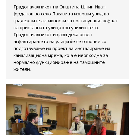
Градоначалникот на Општина Штип Иван
Јорданов во село Лакавица изврши увид во
градежните активности за поставување асфалт
на пристапната улица кон училиштето.
Градоначалникот изјави дека освен
асфалтирањето на улици ќе се отпочне со
подготвување на проект за инсталирање на
канализациона мрежа, која е неопходна за
нормално функционирање на тамошните
жители.