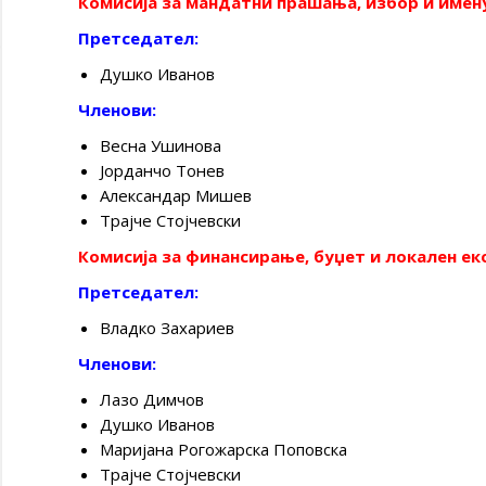
Комисија за мандатни прашања, избор и име
Претседател:
Душко Иванов
Членови:
Весна Ушинова
Јорданчо Тонев
Александар Мишев
Трајче Стојчевски
Комисија за финансирање, буџет и локален ек
Претседател:
Владко Захариев
Членови:
Лазо Димчов
Душко Иванов
Маријана Рогожарска Поповска
Трајче Стојчевски