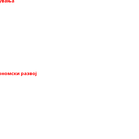
нувања
ономски развој