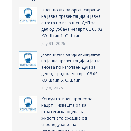
Јавен повик за организирање
на јавна презентација и јавна
анкета по изготвен ДУП за
дел од урбана четврт СЕ 05.02
КО Штип 1, О.Штип
July 31, 2026
Јавен повик за организирање
на јавна презентација и јавна
анкета по изготвен ДУП за
дел од градска четврт С3.06
КО Штип 5, О.Штип
July 8, 2026
Консултативен процес за
нацрт – извештајот за
стратегиска оцена на
животната средина од
спроведување на
Регионалниот план за