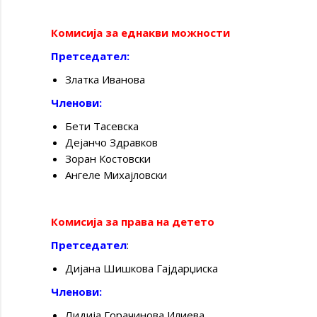
Комисија за еднакви можности
Претседател:
Златка Иванова
Членови:
Бети Тасевска
Дејанчо Здравков
Зоран Костовски
Ангеле Михајловски
Комисија за права на детето
Претседател
:
Дијана Шишкова Гајдарџиска
Членови:
Лидија Горачинова Илиева