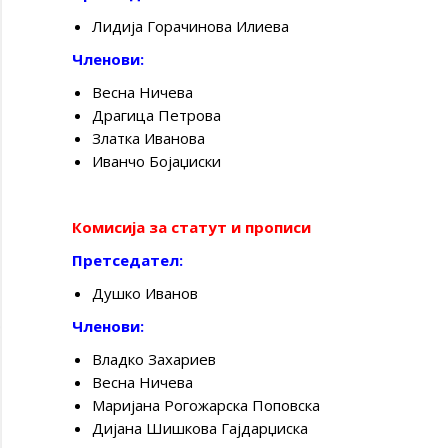
Лидија Горачинова Илиева
Членови:
Весна Ничева
Драгица Петрова
Златка Иванова
Иванчо Бојаџиски
Комисија за статут и прописи
Претседател:
Душко Иванов
Членови:
Владко Захариев
Весна Ничева
Маријана Рогожарска Поповска
Дијана Шишкова Гајдарџиска