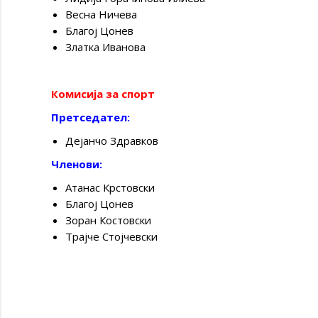
Весна Ничева
Благој Цонев
Златка Иванова
Комисија за спорт
Претседател:
Дејанчо Здравков
Членови:
Атанас Крстовски
Благој Цонев
Зоран Костовски
Трајче Стојчевски