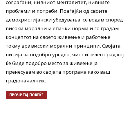
сограѓани, нивниот менталитет, нивните
проблеми и потреби. Поаѓајќи од своите
демохристијански убедувања, се водам според
високи морални и етички норми и го градам
концептот на своето живеење и работење
токму врз високи морални принципи. Својата
визија за подобро уреден, чист и зелен град кој
ќе биде подобро место за живеење ја
пренесувам во својата програма како ваш
градоначалник.
ПРОЧИТАЈ ПОВЕЌЕ