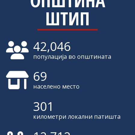
ОПШТИНА
ШТИП
42,902
популација во општината
71
населено место
307
километри локални патишта