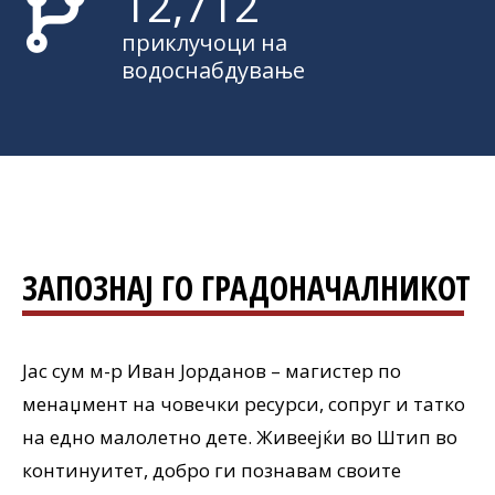
12,970
приклучоци на
водоснабдување
ЗАПОЗНАЈ ГО ГРАДОНАЧАЛНИКОТ
Јас сум м-р Иван Јорданов – магистер по
менаџмент на човечки ресурси, сопруг и татко
на едно малолетно дете. Живеејќи во Штип во
континуитет, добро ги познавам своите