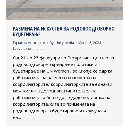
РАЗМЕНА НА ИСКУСТВА ЗА РОДОВООДГОВОРНО
БУЏЕТИРАЊЕ
Еднакви можности
By
trinitymedia
March 6, 2024
Leave a comment
Од 21 до 23 февруари во Ресурсниот центар за
родовоодговорно креирање политики и
буџетирање на UN Women , во Скопје се одржа
работилница за размена на искуства на
координаторите/ координаторките за еднакви
можности на дел од општините. Цел на
работилницата беше да се даде поддршка на
координаторите/ките во примената на
родовоодговорно буџетирање и вклучување
на…