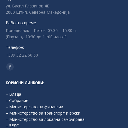
ул. Васил Главинов 4Б
2000 Штип, Северна Македонија
Работно време
Понеделник – Петок: 07:30 – 15:30 ч.
(Пауза од 10:30 до 11:00 часот)
Телефон:
+389 32 22 66 50
Find us on:
Facebook
page
КОРИСНИ ЛИНКОВИ:
opens
in
– Влада
new
– Собрание
– Министерство за финансии
window
– Министерство за транспорт и врски
– Министерство за локална самоуправа
– ЗЕЛС