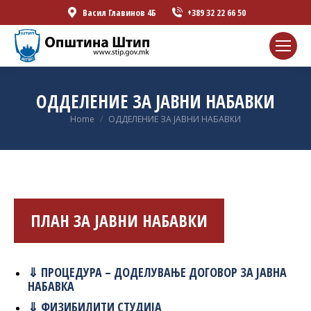
Васил Главинов 4Б
+389 32 22 66 50
ОДДЕЛЕНИЕ ЗА ЈАВНИ НАБАВКИ
You are here:
Home
ОДДЕЛЕНИЕ ЗА ЈАВНИ НАБАВКИ
ПЛАН ЗА ЈАВНИ НАБАВКИ
⇓ ПРОЦЕДУРА – ДОДЕЛУВАЊЕ ДОГОВОР ЗА ЈАВНА
НАБАВКА
⇓ ФИЗИБИЛИТИ СТУДИЈА