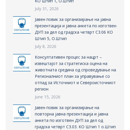
КО Штип 1, О.Штип
July 31, 2026
Јавен повик за организирање на јавна
презентација и јавна анкета по изготвен
ДУП за дел од градска четврт С3.06 КО
Штип 5, О.Штип
July 8, 2026
Консултативен процес за нацрт –
извештајот за стратегиска оцена на
животната средина од спроведување на
Регионалниот план за управување со
отпад за Источниот и Североисточниот
регион
June 15, 2026
Јавен повик за организирање на
повторна јавна презентација и јавна
анкета по изготвен ДУП за дел од
градска четврт С3.03. КО Штип 1 о.Штип