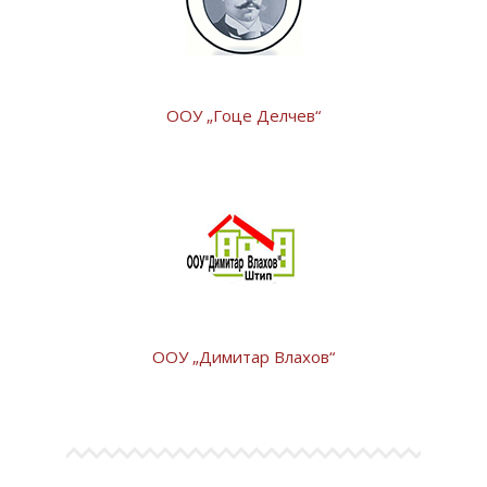
ООУ „Гоце Делчев“
ООУ „Димитар Влахов“