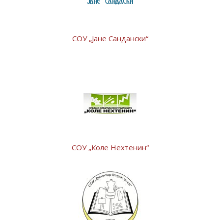
СОУ „Јане Сандански“
СОУ „Коле Нехтенин“