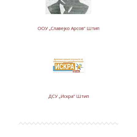
ООУ „Славејко Арсов“ Штип
ДСУ „Искра“ Штип