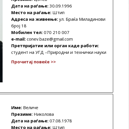
Дата на раѓање:
30.09.1996
Место на раѓање:
Штип
Адреса на живеење:
ул. Браќа Миладинови
број 18
Мобилен тел:
070 210 007
e-mail:
conev.baze@gmail.com
Претпријатие или орган каде работи:
студент на УГД –Природни и технички науки
Прочитај повеќе >>
Име:
Величе
Презиме:
Николова
Дата на раѓање:
07.08.1978
Место на раѓање:
Штип