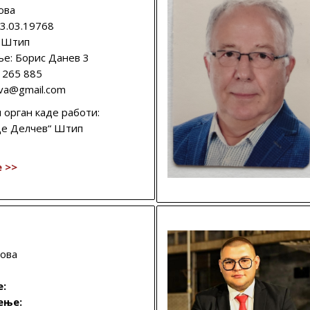
ова
23.03.19768
: Штип
е: Борис Данев 3
 265 885
ova@gmail.com
 орган каде работи:
це Делчев“ Штип
 >>
ова
е:
ење: