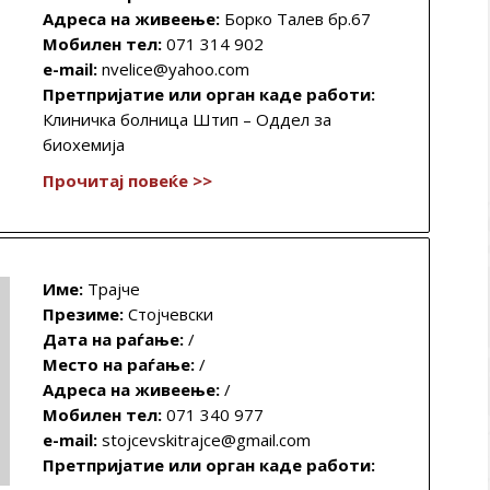
Адреса на живеење:
Борко Талев бр.67
Мобилен тел:
071 314 902
e-mail:
nvelice@yahoo.com
Претпријатие или орган каде работи:
Клиничка болница Штип – Оддел за
биохемија
Прочитај повеќе >>
Име:
Трајче
Презиме:
Стојчевски
Дата на раѓање:
/
Место на раѓање:
/
Адреса на живеење:
/
Мобилен тел:
071 340 977
e-mail:
stojcevskitrajce@gmail.com
Претпријатие или орган каде работи: