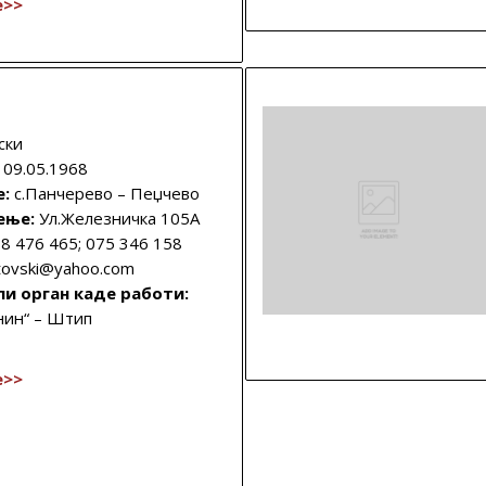
е>>
ски
09.05.1968
е:
с.Панчерево – Пеџчево
ење:
Ул.Железничка 105А
8 476 465; 075 346 158
tovski@yahoo.com
ли орган каде работи:
нин“ – Штип
е>>