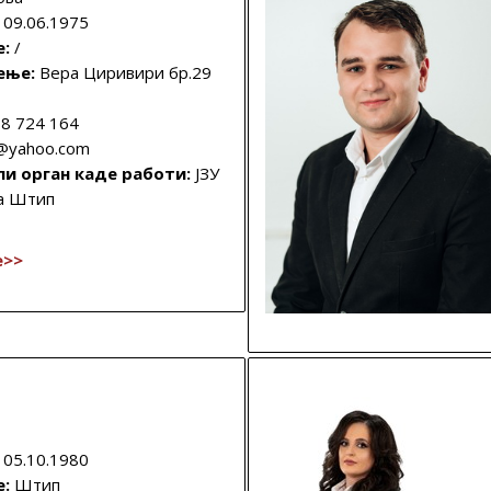
09.06.1975
е:
/
ење:
Вера Циривири бр.29
8 724 164
e@yahoo.com
ли орган каде работи:
ЈЗУ
а Штип
е>>
:
05.10.1980
е:
Штип