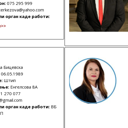
он:
075 295 999
.cerkezova@yahoo.com
ли орган каде работи:
е>>
а Бицевска
06.05.1989
е:
Штип
ење:
Енгелсова 8А
1 270 077
a@gmail.com
ли орган каде работи:
ВБ
ИП