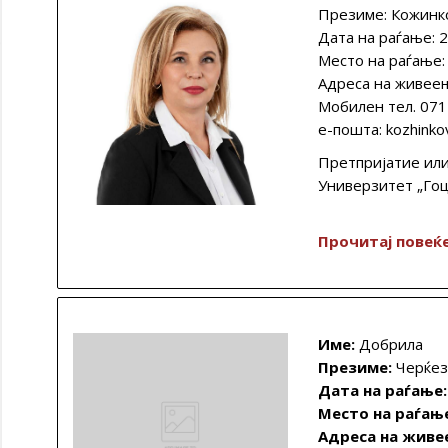
Презиме: Кожинк
Дата на раѓање: 
Место на раѓање
Адреса на живеењ
Мобилен тел. 071
e-пошта: kozhink
Претпријатие или
Универзитет „Го
Прочитај повеќе
Име:
Добрила
Презиме:
Черќез
Дата на раѓање:
Место на раѓањ
Адреса на живе