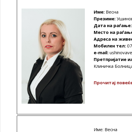
Име:
Весна
Презиме:
Ушино
Дата на раѓање
Место на раѓањ
Адреса на живе
Мобилен тел:
07
e-mail:
ushinovav
Претпријатие и
Клиничка Болниц
Прочитај повеќ
Име: Весна