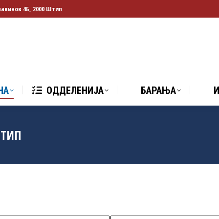
лавинов 4Б, 2000 Штип
НА
ОДДЕЛЕНИЈА
БАРАЊА
И
НА
ОДДЕЛЕНИЈА
БАРАЊА
ШТИП