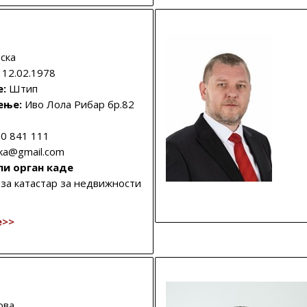
ска
12.02.1978
е:
Штип
ење:
Иво Лола Рибар бр.82
0 841 111
ka@gmail.com
ли орган каде
 за катастар за недвижности
е>>
ова