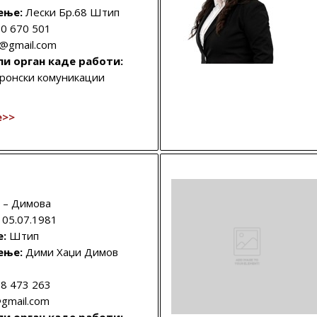
ење:
Лески Бр.68 Штип
0 670 501
@gmail.com
ли орган каде работи:
тронски комуникации
е>>
 – Димова
05.07.1981
е:
Штип
ење:
Дими Хаџи Димов
8 473 263
gmail.com
ли орган каде работи: