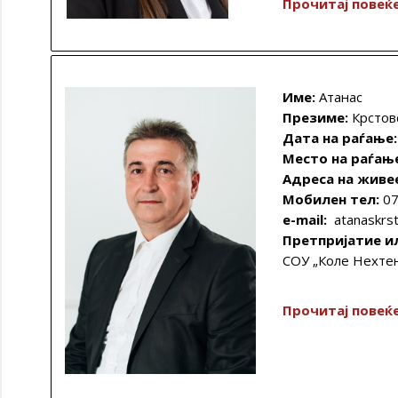
Прочитај повеќ
Име:
Атанас
Презиме:
Крстов
Дата на раѓање:
Место на раѓањ
Адреса на живе
Мобилен тел:
07
e-mail:
atanaskrs
Претпријатие и
СОУ „Коле Нехте
Прочитај повеќ