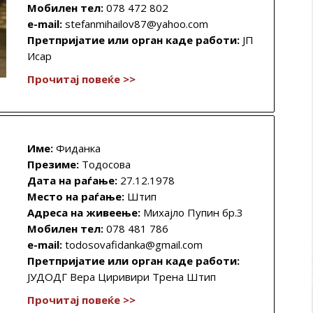
Мобилен тел:
078 472 802
e-mail:
stefanmihailov87@yahoo.com
Претпријатие или орган каде работи:
ЈП
Исар
Прочитај повеќе >>
Име:
Фиданка
Презиме:
Тодосова
Дата на раѓање:
27.12.1978
Место на раѓање:
Штип
Адреса на живеење:
Михајло Пупин бр.3
Мобилен тел:
078 481 786
e-mail:
todosovafidanka@gmail.com
Претпријатие или орган каде работи:
ЈУДОДГ Вера Циривири Трена Штип
Прочитај повеќе >>