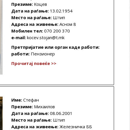
Презиме:
Коцев
Дата на раѓање:
13.02.1954
Место на раѓање:
Штип
Адреса на живеење:
Асном 8
Мобилен тел:
070 200 370
e-mail:
kocev.stojan@t.mk
Претпријатие или орган каде работи:
работи:
Пензионер
Прочитај повеќе >>
Име:
Стефан
Презиме:
Михаилов
Дата на раѓање:
08.06.2001
Место на раѓање:
Штип
Адреса на живеење:
Железничка ББ