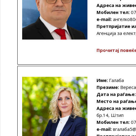
Адреса на живе
Мобилен тел:
07
e-mail:
ангелко80
Претпријатие и
Агенција за елек
Прочитај повеќ
Име:
Галаба
Презиме:
Вереса
Дата на раѓање:
Место на раѓањ
Адреса на живе
бр.14, Штип
Мобилен тел:
07
e-mail:
вгалаба5@
Претпријатие и