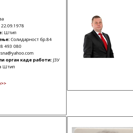
ва
:
22.09.1978
е:
Штип
ење:
Солидарност бр.84
8 493 080
esna@yahoo.com
ли орган каде работи:
ЈЗУ
а Штип
е>>