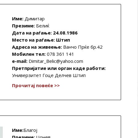
Име:
Димитар
Презиме:
Белиќ
Дата на раѓање: 24.08.1986
Место на раѓање:
Штип
Адреса на живеење:
Ванчо Прќе бр.42
Мобилен тел:
078 361 141
e-mail:
Dimitar_Belic@yahoo.com
Претпријатие или орган каде работи:
Универзитет Гоце Делчев Штип
Прочитај повеќе >>
Име:
Благој
Презиме:
Цонев