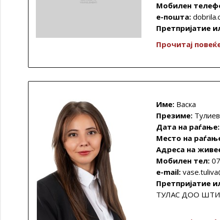
Мобилен телеф
е-пошта:
dobrila
Претпријатие и
Прочитај повеќ
Име:
Вaска
Презиме:
Тулиев
Дата на раѓање:
Место на раѓањ
Адреса на живе
Мобилен тел:
07
e-mail:
vase.tuliv
Претпријатие и
ТУЛАС ДОО ШТ