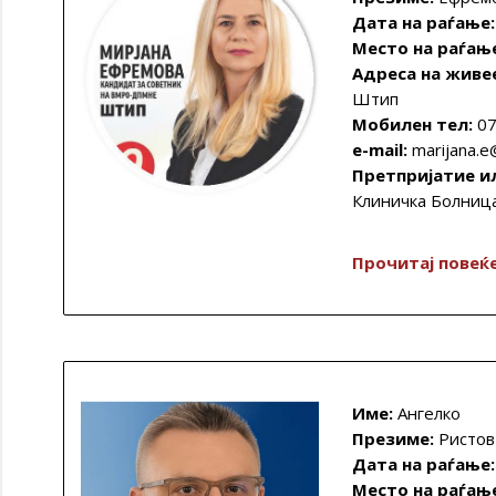
Дата на раѓање:
Место на раѓањ
Адреса на живе
Штип
Мобилен тел:
07
e-mail:
marijana.
Претпријатие и
Клиничка Болниц
Прочитај повеќ
Име:
Ангелко
Презиме:
Ристов
Дата на раѓање
Место на раѓањ