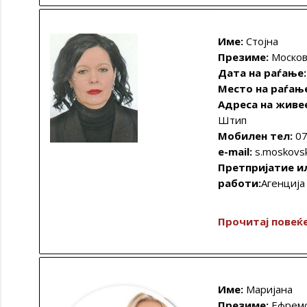
Име:
Стојна
Презиме:
Москов
Дата на раѓање:
Место на раѓањ
Адреса на живе
Штип
Мобилен тел:
07
e-mail:
s.moskovs
Претпријатие и
работи:
Агенција
Прочитај повеќ
Име:
Маријана
Презиме:
Ефрем