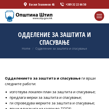
Васил Главинов 4Б
+389 32 22 66 50
ОДДЕЛЕНИЕ ЗА ЗАШТИТА И
СПАСУВАЊЕ
You are here:
Home
Одделение за заштита и спасување
Одделението за заштита и спасување
ги врши
следните работи:
изготвува локален план за заштита и спасување;
предлага мерки за заштита и спасување;
ги спроведува мерките за заштита и спасување;
врши едукација на кадри во ТППЕ;