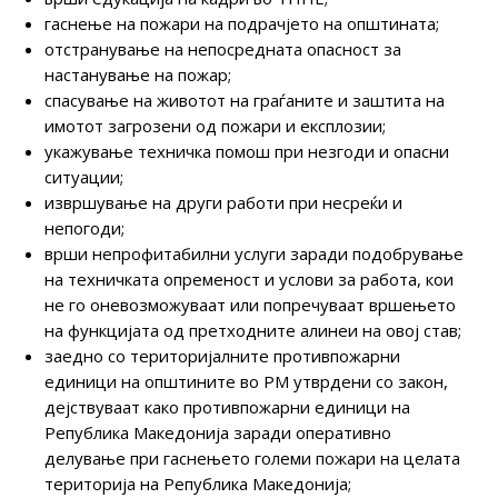
гаснење на пожари на подрачјето на општината;
отстранување на непосредната опасност за
настанување на пожар;
спасување на животот на граѓаните и заштита на
имотот загрозени од пожари и експлозии;
укажување техничка помош при незгоди и опасни
ситуации;
извршување на други работи при несреќи и
непогоди;
врши непрофитабилни услуги заради подобрување
на техничката опременост и услови за работа, кои
не го оневозможуваат или попречуваат вршењето
на функцијата од претходните алинеи на овој став;
заедно со територијалните противпожарни
единици на општините во РМ утврдени со закон,
дејствуваат како противпожарни единици на
Република Македонија заради оперативно
делување при гаснењето големи пожари на целата
територија на Република Македонија;