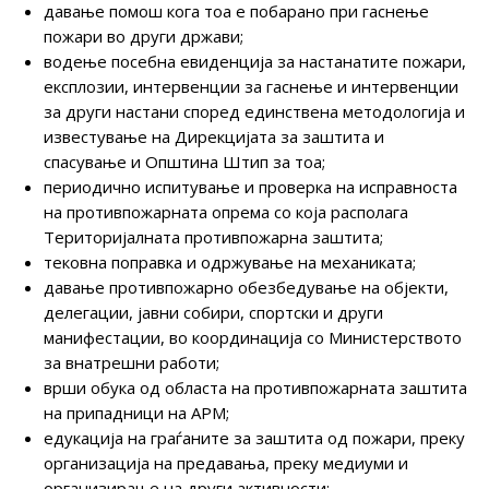
давање помош кога тоа е побарано при гаснење
пожари во други држави;
водење посебна евиденција за настанатите пожари,
експлозии, интервенции за гаснење и интервенции
за други настани според единствена методологија и
известување на Дирекцијата за заштита и
спасување и Општина Штип за тоа;
периодично испитување и проверка на исправноста
на противпожарната опрема со која располага
Територијалната противпожарна заштита;
тековна поправка и одржување на механиката;
давање противпожарно обезбедување на објекти,
делегации, јавни собири, спортски и други
манифестации, во координација со Министерството
за внатрешни работи;
врши обука од областа на противпожарната заштита
на припадници на АРМ;
едукација на граѓаните за заштита од пожари, преку
организација на предавања, преку медиуми и
организирање на други активности;