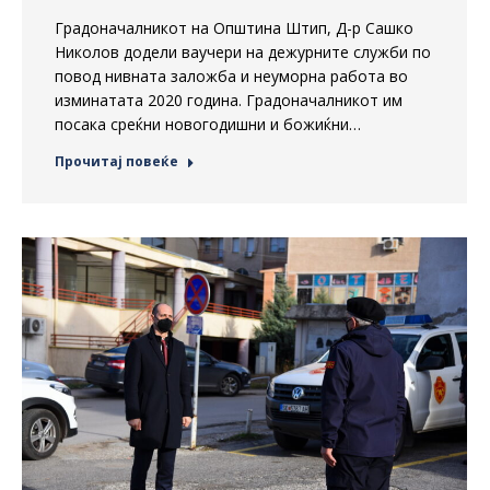
Градоначалникот на Општина Штип, Д-р Сашко
Николов додели ваучери на дежурните служби по
повод нивната заложба и неуморна работа во
изминатата 2020 година. Градоначалникот им
посака среќни новогодишни и божиќни…
Прочитај повеќе