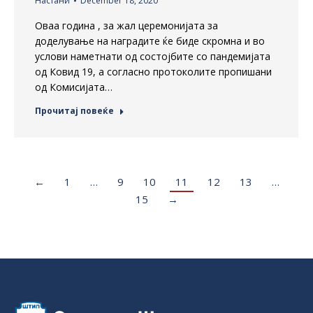
Настани
December 18, 2020
Оваа година , за жал церемонијата за
доделување на наградите ќе биде скромна и во
услови наметнати од состојбите со пандемијата
од Ковид 19, а согласно протоколите пропишани
од Комисијата…
Прочитај повеќе
←
1
…
9
10
11
12
13
…
15
→