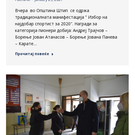
Вчера во Општина Штип се одржа
традиционалната манифестација ” Избор на
најдобар спортист за 2020″. Награди за
категорија пионери добија: Андреј Трајчов –
Борење Јован Атанасов – Борење Јована Панева
– Карате…
Прочитај повеќе