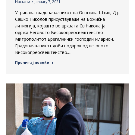
Настани
January 7, 2021
Утринава градоначалникот на Општина Штип, Д-р
Сашко Николов присуствуваше на Божиќна
литиргија, којашто во црквата Св.Никола ја
одржа Неговото Високопреосвештенство
Митрополитот Брегалнички господин Иларион.
Градоначалникот доби подарок од неговото
Високопреосвештенство.…
Прочитај повеќе