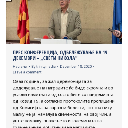
ПРЕС КОНФЕРЕНЦИЈА, ОДБЕЛЕЖУВАЊЕ НА 19
ДЕКЕМВРИ – „СВЕТИ НИКОЛА“
Настани
By
trinitymedia
December 18, 2020
Leave a comment
Оваа година , за жал церемонијата за
доделување на наградите ќе биде скромна и во
услови наметнати од состојбите со пандемијата
од Ковид 19, а согласно протоколите пропишани
од Комисијата за заразни болести, но тоа ниту
малку не ја намалува свеченоста на овој чин, а
уште помалку значењето и големината на
годинешниве добитници на наградите.…