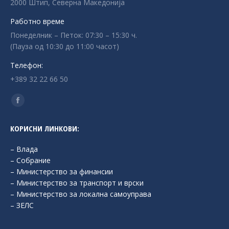
2000 Штип, Северна Македонија
Работно време
Понеделник – Петок: 07:30 – 15:30 ч.
(Пауза од 10:30 до 11:00 часот)
Телефон:
+389 32 22 66 50
Find us on:
Facebook
page
КОРИСНИ ЛИНКОВИ:
opens
in
– Влада
new
– Собрание
– Министерство за финансии
window
– Министерство за транспорт и врски
– Министерство за локална самоуправа
– ЗЕЛС