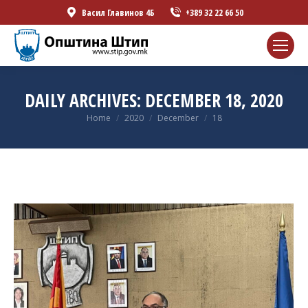
Васил Главинов 4Б
+389 32 22 66 50
DAILY ARCHIVES:
DECEMBER 18, 2020
You are here:
Home
2020
December
18