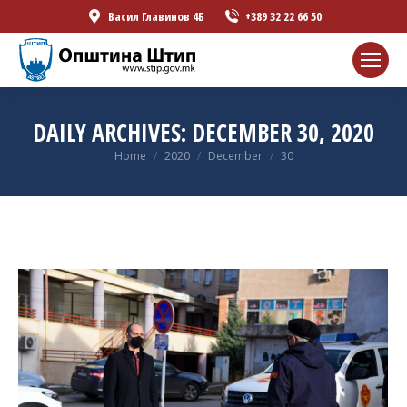
Васил Главинов 4Б
+389 32 22 66 50
DAILY ARCHIVES:
DECEMBER 30, 2020
You are here:
Home
2020
December
30