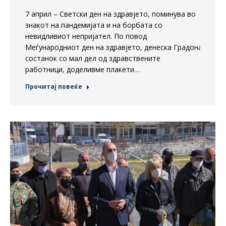
7 април – Светски ден на здравјето, поминува во
знакот на пандемијата и на борбата со
невидливиот непријател. По повод
Меѓународниот ден на здравјето, денеска Градоначлни
состанок со мал дел од здравствените
работници, доделивме плакети…
Прочитај повеќе