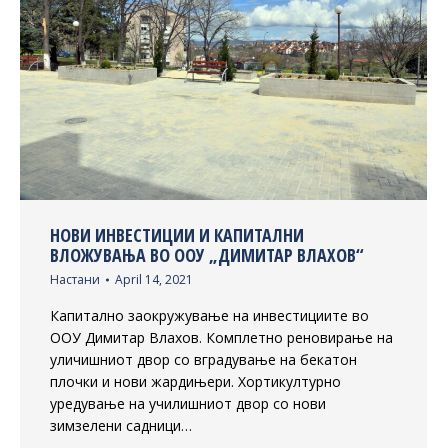
НОВИ ИНВЕСТИЦИИ И КАПИТАЛНИ
ВЛОЖУВАЊА ВО ООУ „ДИМИТАР ВЛАХОВ“
Настани
April 14, 2021
Капитално заокружување на инвестициите во
ООУ Димитар Влахов. Комплетно реновирање на
уличишниот двор со вградување на бекатон
плочки и нови жардињери. Хортикултурно
уредување на училишниот двор со нови
зимзелени садници…