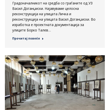
Градоначалникот на средба со граѓаните од УЗ
Васил Доганџиски. Најавуваме целосна
реконструкција на улицата Личка и
реконструкција на улицата Васил Доганџиски. Во
изработка е проектната документација за
улиците Борко Талев…
Прочитај повеќе