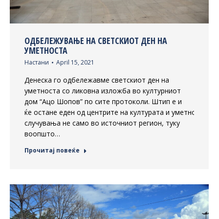
ОДБЕЛЕЖУВАЊЕ НА СВЕТСКИОТ ДЕН НА
УМЕТНОСТА
Настани
April 15, 2021
Денеска го одбележавме светскиот ден на
уметноста со ликовна изложба во културниот
дом “Ацо Шопов” по сите протоколи. Штип е и
ќе остане еден од центрите на културата и уметноста и 
случувања не само во источниот регион, туку
воопшто…
Прочитај повеќе