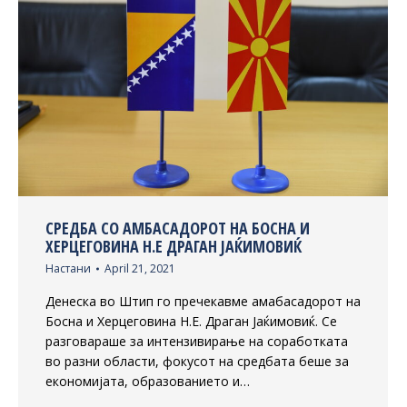
СРЕДБА СО АМБАСАДОРОТ НА БОСНА И
ХЕРЦЕГОВИНА Н.Е ДРАГАН ЈАЌИМОВИЌ
Настани
April 21, 2021
Денеска во Штип го пречекавме амабасадорот на
Босна и Херцеговина Н.Е. Драган Јаќимовиќ. Се
разговараше за интензивирање на соработката
во разни области, фокусот на средбата беше за
економијата, образованието и…