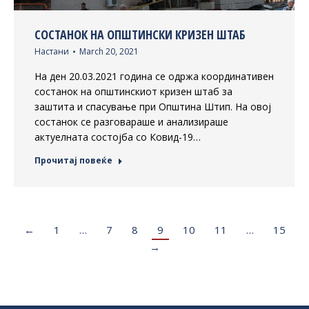
СОСТАНОК НА ОПШТИНСКИ КРИЗЕН ШТАБ
Настани
March 20, 2021
На ден 20.03.2021 година се одржа координативен
состанок на општинскиот кризен штаб за
заштита и спасување при Општина Штип. На овој
состанок се разговараше и анализираше
актуелната состојба со Ковид-19…
Прочитај повеќе
←
1
…
7
8
9
10
11
…
15
→