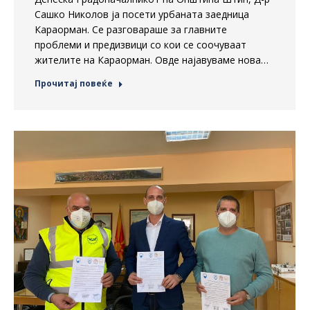
Сашко Николов ја посети урбаната заедница
Караорман. Се разговараше за главните
проблеми и предизвици со кои се соочуваат
жителите на Караорман. Овде најавуваме нова…
Прочитај повеќе