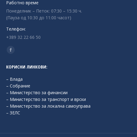
Работно време
Понеделник – Петок: 07:30 – 15:30 ч.
(Пауза од 10:30 до 11:00 часот)
Телефон:
+389 32 22 66 50
Find us on:
Facebook
page
КОРИСНИ ЛИНКОВИ:
opens
in
– Влада
new
– Собрание
– Министерство за финансии
window
– Министерство за транспорт и врски
– Министерство за локална самоуправа
– ЗЕЛС