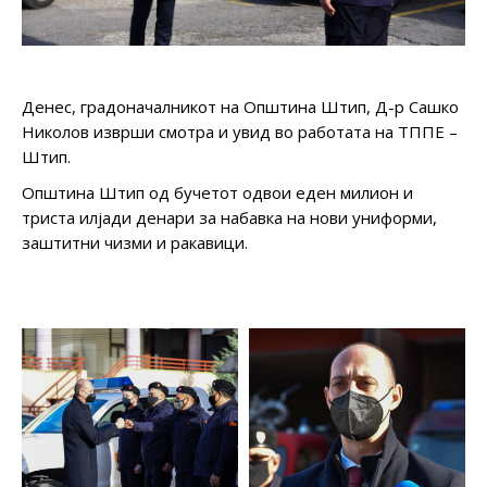
Денес, градоначалникот на Општина Штип, Д-р Сашко
Николов изврши смотра и увид во работата на ТППЕ –
Штип.
Општина Штип од бучетот одвои еден милион и
триста илјади денари за набавка на нови униформи,
заштитни чизми и ракавици.