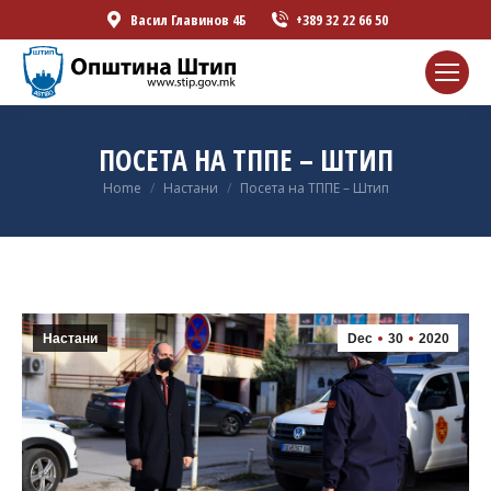
Васил Главинов 4Б
+389 32 22 66 50
ПОСЕТА НА ТППЕ – ШТИП
You are here:
Home
Настани
Посета на ТППЕ – Штип
Настани
Dec
30
2020