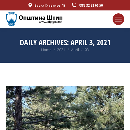
Васил Главинов 4Б
+389 32 22 66 50
DAILY ARCHIVES:
APRIL 3, 2021
You are here:
Home
2021
April
03