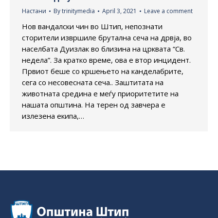
Настани
By
trinitymedia
April 3, 2021
Leave a comment
Нов вандалски чин во Штип, непознати
сторители извршиле брутална сеча на дрвја, во
населбата Дуизлак во близина на црквата “Св.
недела”. За кратко време, ова е втор инцидент.
Првиот беше со кршењето на канделабрите,
сега со несовесната сеча.. Заштитата на
животната средина е меѓу приоритетите на
нашата општина. На терен од завчера е
излезена екипа,…