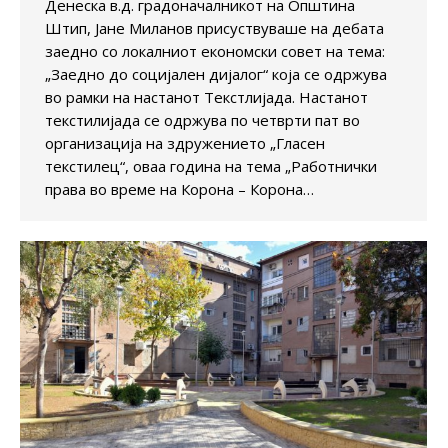
Денеска в.д. градоначалникот на Општина
Штип, Јане Миланов присуствуваше на дебата
заедно со локалниот економски совет на тема:
„Заедно до социјален дијалог“ која се одржува
во рамки на настанот Текстлијада. Настанот
текстилијада се одржува по четврти пат во
организација на здружението „Гласен
текстилец“, оваа година на тема „Работнички
права во време на Корона – Корона…