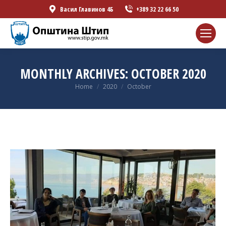
Васил Главинов 4Б
+389 32 22 66 50
MONTHLY ARCHIVES:
OCTOBER 2020
You are here:
Home
2020
October