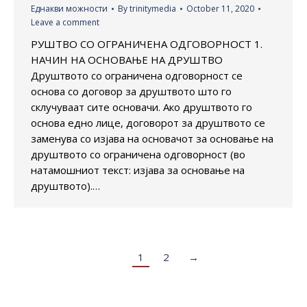
Еднакви можности
By
trinitymedia
October 11, 2020
Leave a comment
РУШТВО СО ОГРАНИЧЕНА ОДГОВОРНОСТ 1.
НАЧИН НА ОСНОВАЊЕ НА ДРУШТВО
Друштвото со ограничена одговорност се
основа со договор за друштвото што го
склучуваат сите основачи. Ако друштвото го
основа едно лице, договорот за друштвото се
заменува со изјава на основачот за основање на
друштвото со ограничена одговорност (во
натамошниот текст: изјава за основање на
друштвото).…
1
2
→