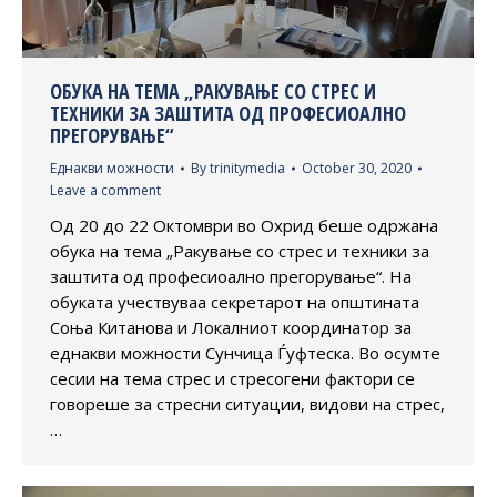
ОБУКА НА ТЕМА „РАКУВАЊЕ СО СТРЕС И
ТЕХНИКИ ЗА ЗАШТИТА ОД ПРОФЕСИОАЛНО
ПРЕГОРУВАЊЕ“
Еднакви можности
By
trinitymedia
October 30, 2020
Leave a comment
Од 20 до 22 Октомври во Охрид беше одржана
обука на тема „Ракување со стрес и техники за
заштита од професиоално прегорување“. На
обуката учествуваа секретарот на општината
Соња Китанова и Локалниот координатор за
еднакви можности Сунчица Ѓуфтеска. Во осумте
сесии на тема стрес и стресогени фактори се
говореше за стресни ситуации, видови на стрес,
…