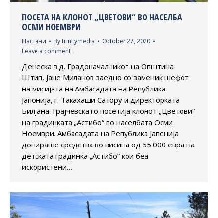
ПОСЕТА НА КЛОНОТ „ЦВЕТОВИ“ ВО НАСЕЛБА
ОСМИ НОЕМВРИ
Настани
By
trinitymedia
October 27, 2020
Leave a comment
Денеска в.д. Градоначалникот на Општина
Штип, Јане Миланов заедно со заменик шефот
на мисијата на Амбасадата на Република
Јапонија, г. Такахаши Сатору и директорката
Билјана Трајчевска го посетија клонот „Цветови“
на градинката „Астибо“ во населбата Осми
Ноември. Амбасадата на Република Јапонија
донираше средства во висина од 55.000 евра на
детската градинка „Астибо“ кои беа
искористени…