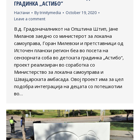
ГРАДИНКА „АСТИБО“
Настани
By
trinitymedia
October 19, 2020
Leave a comment
В.д. Градоначалникот на Општина Штип, Јане
Миланов заедно со министерот за локална
самоуправа, Горан Милевски и претставници од
Источен плански регион беа во посета на
сензорната соба во детската градинка „Астибо“,
проект реализиран во соработка со
Министерство за локална самоуправа и
Швајцарската амбасада. Овој проект има за цел
подобра интеграција на децата со потешкотии
во…