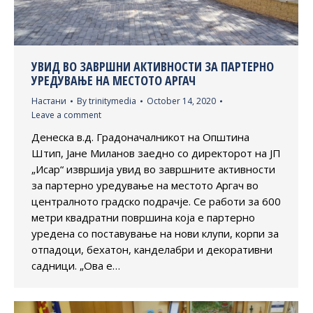
УВИД ВО ЗАВРШНИ АКТИВНОСТИ ЗА ПАРТЕРНО
УРЕДУВАЊЕ НА МЕСТОТО АРГАЧ
Настани
By
trinitymedia
October 14, 2020
Leave a comment
Денеска в.д. Градоначалникот на Општина
Штип, Јане Миланов заедно со директорот на ЈП
„Исар“ извршија увид во завршните активности
за партерно уредување на местото Аргач во
централното градско подрачје. Се работи за 600
метри квадратни површина која е партерно
уредена со поставување на нови клупи, корпи за
отпадоци, бехатон, канделабри и декоративни
садници. „Ова е…