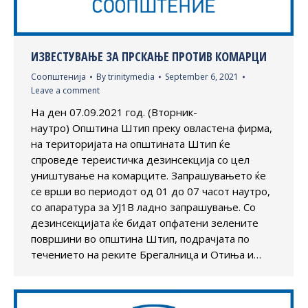
ИЗВЕСТУВАЊЕ ЗА ПРСКАЊЕ ПРОТИВ КОМАРЦИ
Соопштенија
By
trinitymedia
September 6, 2021
Leave a comment
На ден 07.09.2021 год. (Вторник-
наутро) Општина Штип преку овластена фирма,
на територијата на општината Штип ќе
спроведе тереистичка дезинсекција со цел
уништување на комарците. Запрашувањето ќе
се врши во периодот од 01 до 07 часот наутро,
со апаратура за УЈ1В ладно запрашување. Со
дезинсекцијата ќе бидат опфатени зелените
површини во општина Штип, подрачјата по
течението на реките Брегалница и Отиња и…