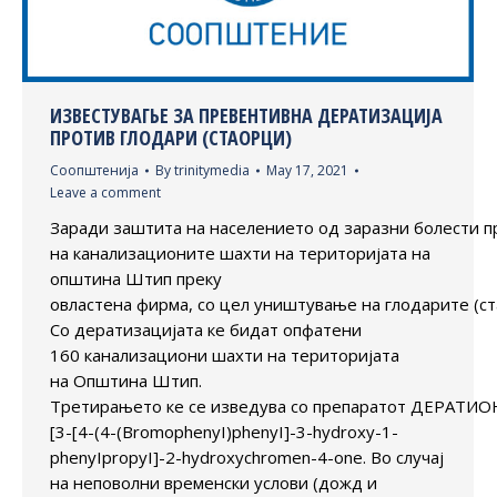
ИЗВЕСТУВАГЬЕ ЗА ПРЕВЕНТИВНА ДЕРАТИЗАЦИЈА
ПРОТИВ ГЛОДАРИ (СТАОРЦИ)
Соопштенија
By
trinitymedia
May 17, 2021
Leave a comment
Заради заштита на населението од заразни болести п
на канализационите шахти на територијата на
општина Штип преку
овластена фирма, со цел уништување на глодарите (ста
Со дератизацијата ке бидат опфатени
160 канализациони шахти на територијата
на Општина Штип.
Третирањето ке се изведува со препаратот ДЕРАТИО
[3-[4-(4-(BromophenyI)phenyI]-3-hydroxy-1-
phenyIpropyI]-2-hydroxychromen-4-one. Во случај
на неповолни временски услови (дожд и