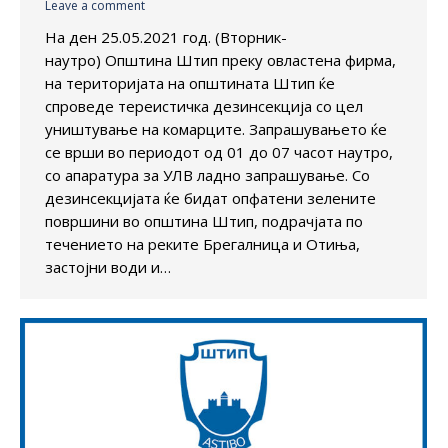
Leave a comment
На ден 25.05.2021 год. (Вторник-
наутро) Општина Штип преку овластена фирма,
на територијата на општината Штип ќе
спроведе тереистичка дезинсекција со цел
уништување на комарците. Запрашувањето ќе
се врши во периодот од 01 до 07 часот наутро,
со апаратура за УЛВ ладно запрашување. Со
дезинсекцијата ќе бидат опфатени зелените
површини во општина Штип, подрачјата по
течението на реките Брегалница и Отиња,
застојни води и…