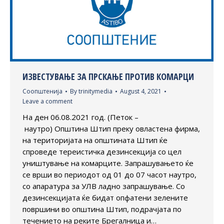
ИЗВЕСТУВАЊЕ ЗА ПРСКАЊЕ ПРОТИВ КОМАРЦИ
Соопштенија
By
trinitymedia
August 4, 2021
Leave a comment
На ден 06.08.2021 год. (Петок –
наутро) Општина Штип преку овластена фирма,
на територијата на општината Штип ќе
спроведе тереистичка дезинсекција со цел
уништување на комарците. Запрашувањето ќе
се врши во периодот од 01 до 07 часот наутро,
со апаратура за УЛВ ладно запрашување. Со
дезинсекцијата ќе бидат опфатени зелените
површини во општина Штип, подрачјата по
течението на реките Брегалница и…