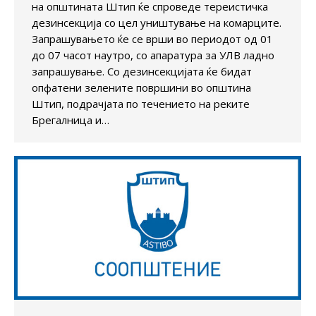
на општината Штип ќе спроведе тереистичка
дезинсекција со цел уништување на комарците.
Запрашувањето ќе се врши во периодот од 01
до 07 часот наутро, со апаратура за УЛВ ладно
запрашување. Со дезинсекцијата ќе бидат
опфатени зелените површини во општина
Штип, подрачјата по течението на реките
Брегалница и…