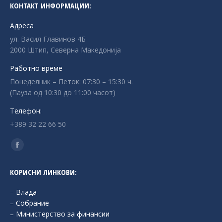
КОНТАКТ ИНФОРМАЦИИ:
Адреса
ул. Васил Главинов 4Б
2000 Штип, Северна Македонија
Работно време
Понеделник – Петок: 07:30 – 15:30 ч.
(Пауза од 10:30 до 11:00 часот)
Телефон:
+389 32 22 66 50
Find us on:
Facebook
page
КОРИСНИ ЛИНКОВИ:
opens
in
– Влада
new
– Собрание
– Министерство за финансии
window