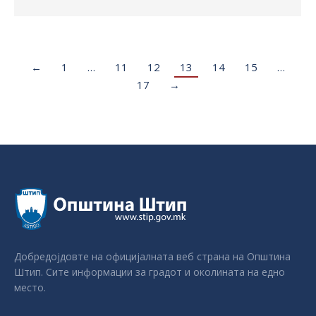
←
1
…
11
12
13
14
15
…
17
→
Добредојдовте на официјалната веб страна на Општина
Штип. Сите информации за градот и околината на едно
место.