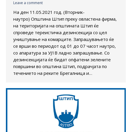
Leave a comment
На ден 11.05.2021 год. (Вторник-
наутро) Општина Штип преку овластена фирма,
на територијата на општината Штип ќе
спроведе тереистичка дезинсекција со цел
уништување на комарците. Запрашувањето ќе
се врши во периодот од 01 до 07 часот наутро,
со апаратура за УЈ1В ладно запрашување. Со
дезинсекцијата ќе бидат опфатени зелените
површини во општина Штип, подрачјата по
течението на реките Брегалница и…