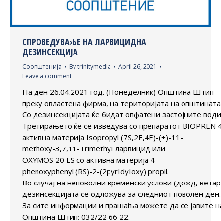
СПРОВЕДУВА›ЬЕ НА ЛАРВИЦИДНА
ДЕЗИНСЕКЦИЈА
Соопштенија
By
trinitymedia
April 26, 2021
Leave a comment
На ден 26.04.2021 год. (Понеделник) Општина Штип
преку овластена фирма, на територијата на општината
Со дезинсекцијата ќe бидат опфатени застојните води
Третирањето ќe се изведува со препаратот BIOPREN 
активна материја Isopropyl (7S,2E,4E)-(+)-11-
methoxy-3,7,11-TrimethyI ларвицид или
OXYMOS 20 ES со активна материја 4-
phenoxyphenyl (RS)-2-(2pyrIdyIoxy) propil.
Во случај на неповолни временски услови (дожд, ветар 
дезинсекцијата се одложува за следниот поволен ден.
За сите информации и прашаіъа можете да се јавите н
Општина Штип: 032/22 66 22.