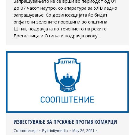
Запрашувањето ќе се врши во периодот од 01
до 07 часот наутро, со апаратура за УЛВ ладно
запрашување. Со дезинсекцијата ќе бидат
опфатени зелените површини во општина
Штип, подрачјата по течението на реките
Брегалница и Отиња и подрачја околу…
ИЗВЕСТУВАЊЕ ЗА ПРСКАЊЕ ПРОТИВ КОМАРЦИ
Соопштенија
By
trinitymedia
May 26, 2021