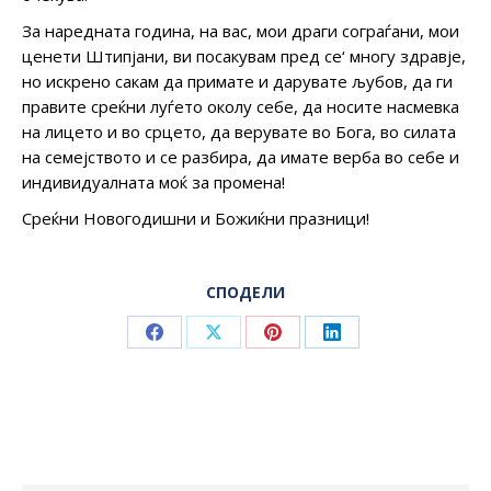
За наредната година, на вас, мои драги сограѓани, мои
ценети Штипјани, ви посакувам пред се‘ многу здравје,
но искрено сакам да примате и дарувате љубов, да ги
правите среќни луѓето околу себе, да носите насмевка
на лицето и во срцето, да верувате во Бога, во силата
на семејството и се разбира, да имате верба во себе и
индивидуалната моќ за промена!
Среќни Новогодишни и Божиќни празници!
СПОДЕЛИ
Share
Share
Share
Share
on
on
on
on
Facebook
X
Pinterest
LinkedIn