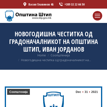
Васил Главинов 4Б
+389 32 22 66 50
НОВОГОДИШНА ЧЕСТИТКА ОД
ГРАДОНАЧАЛНИКОТ НА ОПШТИНА
ШТИП, ИВАН ЈОРДАНОВ
You are here:
Home
Соопштенија
Новогодишна честитка од градоначалникот на…
Соопштенија
Dec
31
2021