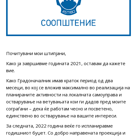
Почитувани мои штипјани,
Како ја завршивме годината 2021, оставам да кажете
вие.
Како Градоначалник имав краток период од два
месеци, во кој се вложив максимално во реализација на
планираните активности на локалната самоуправа и
остварување на ветувањата кои ги дадов пред моите
сограѓани – дека ќе работам чесно и посветено,
единствено во остварување на вашите интереси.
За следната, 2022 година веќе го испланиравме
годишниот буџет. Со добро направената проекција и