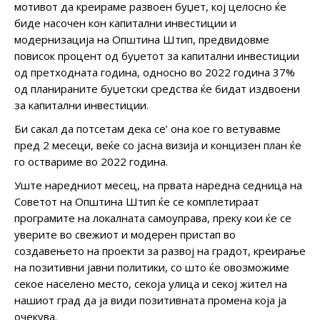
мотивот да креираме развоен буџет, кој целосно ќе
биде насочен кон капитални инвестиции и
модернизација на Општина Штип, предвидовме
повисок процент од буџетот за капитални инвестиции
од претходната година, односно во 2022 година 37%
од планираните буџетски средства ќе бидат издвоени
за капитални инвестиции.
Би сакал да потсетам дека се’ она кое го ветувавме
пред 2 месеци, веќе со јасна визија и концизен план ќе
го оствариме во 2022 година.
Уште наредниот месец, на првата наредна седница на
Советот на Општина Штип ќе се комплетираат
програмите на локалната самоуправа, преку кои ќе се
уверите во свежиот и модерен пристап во
создавењето на проекти за развој на градот, креирање
на позитивни јавни политики, со што ќе овозможиме
секое населено место, секоја улица и секој жител на
нашиот град да ја види позитивната промена која ја
очекува.