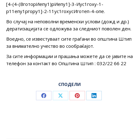
[4-(4-(ВготорИепу1)рИепу1]-3-Иус1гоху-1-
р11епу1ргору1]-2-11ус1гохусИготеп-4-опе.
Во случај на неповолни временски услови (дожд и др.)
дератизацијата се одложува за следниот поволен ден.
Воедно, се известуваат сите граѓани во општина Штип
за внимателно учество во сообраќајот.
За сите информации и прашања можете да се јавите на
телефон за контакт во Општина Штип : 032/22 66 22
СПОДЕЛИ
Share
Share
Share
Share
on
on
on
on
Facebook
X
Pinterest
LinkedIn