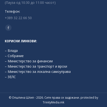
(Пауза од 10:30 до 11:00 часот)
Телефон:
+389 32 22 66 50
Find us on:
Facebook
page
КОРИСНИ ЛИНКОВИ:
opens
in
– Влада
new
– Собрание
– Министерство за финансии
window
– Министерство за транспорт и врски
– Министерство за локална самоуправа
– ЗЕЛС
© Општина Штип - 2026. Сите права се задржани. protected by
TrinityMedia.mk