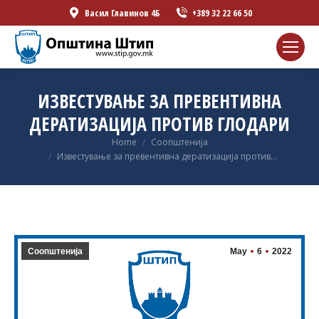
Васил Главинов 4Б
+389 32 22 66 50
ИЗВЕСТУВАЊЕ ЗА ПРЕВЕНТИВНА
ДЕРАТИЗАЦИЈА ПРОТИВ ГЛОДАРИ
You are here:
Home
Соопштенија
Известување за превентивна дератизација против…
Соопштенија
May
6
2022