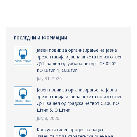
Facebook
X
Pinterest
LinkedIn
ПОСЛЕДНИ ИНФОРМАЦИИ
Јавен повик за организирање на јавна
презентација и јавна анкета по изготвен
ДУП за дел од урбана четврт СЕ 05.02
КО Штип 1, О.Штип
July 31, 2026
Јавен повик за организирање на јавна
презентација и јавна анкета по изготвен
ДУП за дел од градска четврт С3.06 КО
Штип 5, О.Штип
July 8, 2026
Консултативен процес за нацрт –
извештајот за стратегиска оцена на