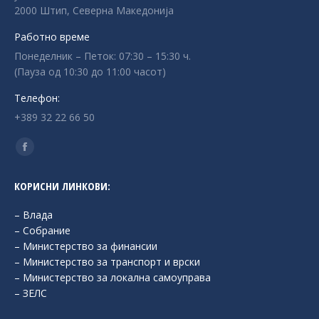
2000 Штип, Северна Македонија
Работно време
Понеделник – Петок: 07:30 – 15:30 ч.
(Пауза од 10:30 до 11:00 часот)
Телефон:
+389 32 22 66 50
Find us on:
Facebook
page
КОРИСНИ ЛИНКОВИ:
opens
in
– Влада
new
– Собрание
– Министерство за финансии
window
– Министерство за транспорт и врски
– Министерство за локална самоуправа
– ЗЕЛС