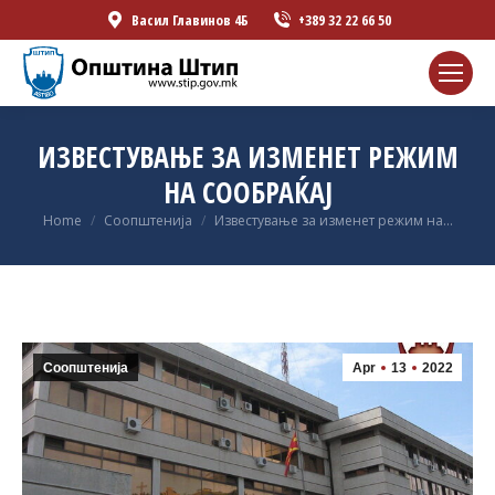
Васил Главинов 4Б
+389 32 22 66 50
ИЗВЕСТУВАЊЕ ЗА ИЗМЕНЕТ РЕЖИМ
НА СООБРАЌАЈ
You are here:
Home
Соопштенија
Известување за изменет режим на…
Соопштенија
Apr
13
2022