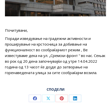
Почитувани,
Поради изведување на градежни активности и
проширување на крстосница за добивање на
функционалност во сообраќајниот режим , Ве
известуваме дека на ул. „Сремски фронт “ во нас. Сењак
во рок од 20 дена започнувајќи од утре 14.04.2022
година од 13 часот ќе дојде до затворање на
горенаведената улица за сите сообраќајни возила.
СПОДЕЛИ
Share
Share
Share
Share
on
on
on
on