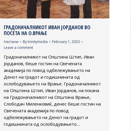
ГРАДОНАЧАЛНИКОТ ИВАН ЈОРДАНОВ ВО
ПОСЕТА НА О.ВРАЊЕ
Настани
By
trinitymedia
February 1, 2023
Leave a comment
Градоначалникот на Општина Штип, Иван
Јорданов, беше гостин на Свечената
академија по повод одбележувањето на
Денот на градот и годишнината од
ослободувањето на Врање. Градоначалникот
на Општина Штип, Иван Јорданов, на покана
на Градоначалникот на Општина Врање,
Слободан Миленковиќ, денес беше гостин на
Свечената академија по повод
одбележувањето на Денот на градот и
годишнината од ослободувањето…