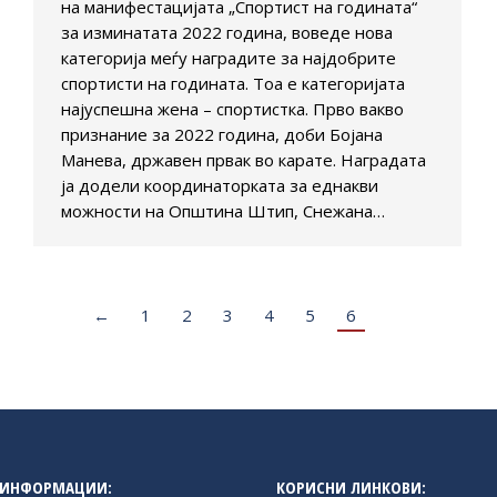
на манифестацијата „Спортист на годината“
за изминатата 2022 година, воведе нова
категорија меѓу наградите за најдобрите
спортисти на годината. Тоа е категоријата
најуспешна жена – спортистка. Прво вакво
признание за 2022 година, доби Бојана
Манева, државен првак во карате. Наградата
ја додели координаторката за еднакви
можности на Општина Штип, Снежана…
←
1
2
3
4
5
6
 ИНФОРМАЦИИ:
КОРИСНИ ЛИНКОВИ: