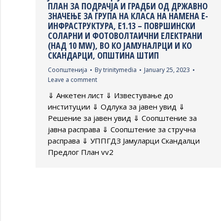
ПЛАН ЗА ПОДРАЧЈА И ГРАДБИ ОД ДРЖАВНО
ЗНАЧЕЊЕ ЗА ГРУПА НА КЛАСА НА НАМЕНА Е-
ИНФРАСТРУКТУРА, Е1.13 – ПОВРШИНСКИ
СОЛАРНИ И ФОТОВОЛТАИЧНИ ЕЛЕКТРАНИ
(НАД 10 МW), ВО КО ЈАМУНАЛРЦИ И КО
СКАНДАРЦИ, ОПШТИНА ШТИП
Соопштенија
By
trinitymedia
January 25, 2023
Leave a comment
⇓ Анкетен лист ⇓ Известување до
институции ⇓ Одлука за јавен увид ⇓
Решение за јавен увид ⇓ Соопштение за
јавна расправа ⇓ Соопштение за стручна
расправа ⇓ УППГДЗ Јамуларци Скандалци
Предлог План vv2