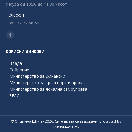
(Пауза од 10:30 до 11:00 часот)
Телефон:
+389 32 22 66 50
Find us on:
Facebook
page
КОРИСНИ ЛИНКОВИ:
opens
in
– Влада
new
– Собрание
– Министерство за финансии
window
– Министерство за транспорт и врски
– Министерство за локална самоуправа
– ЗЕЛС
© Општина Штип - 2026. Сите права се задржани. protected by
TrinityMedia.mk