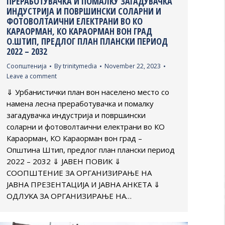
ПРЕРАБОТУВАЧКА И ПОМАЛКУ ЗАГАДУВАЧКА
ИНДУСТРИЈА И ПОВРШИНСКИ СОЛАРНИ И
ФОТОВОЛТАИЧНИ ЕЛЕКТРАНИ ВО КО
КАРАОРМАН, КО КАРАОРМАН ВОН ГРАД
О.ШТИП, ПРЕДЛОГ ПЛАН ПЛАНСКИ ПЕРИОД
2022 – 2032
Соопштенија
By
trinitymedia
November 22, 2023
Leave a comment
⇓ Урбанистички план вон населено место со
намена лесна преработувачка и помалку
загадувачка индустрија и површински
соларни и фотоволтаични електрани во КО
Караорман, КО Караорман вон град –
Општина Штип, предлог план плански период
2022 – 2032 ⇓ ЈАВЕН ПОВИК ⇓
СООПШТЕНИЕ ЗА ОРГАНИЗИРАЊЕ НА
ЈАВНА ПРЕЗЕНТАЦИЈА И ЈАВНА АНКЕТА ⇓
ОДЛУКА ЗА ОРГАНИЗИРАЊЕ НА…