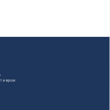
и
т и врски