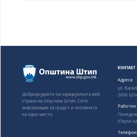
КОНТАКТ
Адреса
ул. Васи
Добредојдовте на официјалната веб
2000 Шти
страна на Општина Штип. Сите
Работно
информации за градот и околината
Понеделни
на едно место.
(Пауза од
Телефон