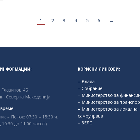
1
2
3
4
5
6
→
 ИНФОРМАЦИИ:
КОРИСНИ ЛИНКОВИ:
– Влада
– Собрание
л Главинов 4Б
– Министерство за финанси
п, Северна Македонија
– Министерство за транспор
 време
– Министерство за локална
самоуправа
к – Петок: 07:30 – 15:30 ч.
– ЗЕЛС
 10:30 до 11:00 часот)
: