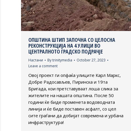
ОПШТИНА ШТИП ЗАПОЧНА СО ЦЕЛОСНА
РЕКОНСТРУКЦИЈА НА 4 УЛИЦИ ВО
ЦЕНТРАЛНОТО ГРАДСКО ПОДРАЧЈЕ
Настани
By
trinitymedia
October 27, 2023
Leave a comment
Овој проект ги опфаќа улиците Карл Маркс,
Добре Радосављев, Пиринска и 19та
Бригада, кои претставуваат лоша слика за
жителите на нашата општина. После 50
години ќе биде променета водоводната
линија и ќе биде поставен асфалт, со цел
сите граѓани да добијат современа и урбана
инфраструктура!