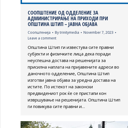
СООПШТЕНИЕ ОД ОДДЕЛЕНИЕ ЗА
АДМИНИСТРИРАЊЕ НА ПРИХОДИ ПРИ
ОПШТИНА ШТИП – ЈАВНА ОБЈАВА
Соопштенија
By
trinitymedia
November 7, 2023
Leave a comment
Општина Штип ги известува сите правни
субјекти и физичките лица дека поради
неуспешна достава на решенијата за
присилна наплата на пријавените адреси во
даночното одделение, Општина Штип
изготви јавна објава за уредна достава на
истите. По истекот на законски
предвидениот рок ќе се пристапи кон
извршување на решенијата. Општина Штип
ги повикува сите правни и…