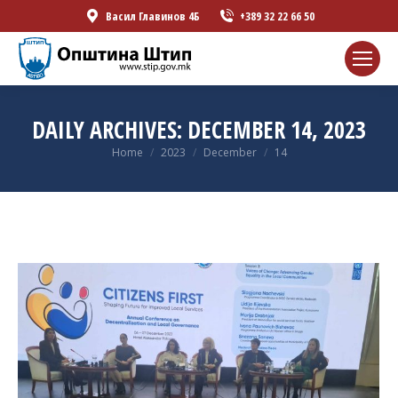
Васил Главинов 4Б
+389 32 22 66 50
DAILY ARCHIVES:
DECEMBER 14, 2023
You are here:
Home
2023
December
14