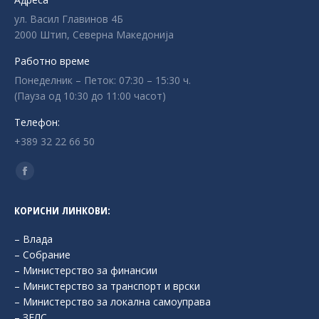
ул. Васил Главинов 4Б
2000 Штип, Северна Македонија
Работно време
Понеделник – Петок: 07:30 – 15:30 ч.
(Пауза од 10:30 до 11:00 часот)
Телефон:
+389 32 22 66 50
Find us on:
Facebook
page
КОРИСНИ ЛИНКОВИ:
opens
in
– Влада
new
– Собрание
– Министерство за финансии
window
– Министерство за транспорт и врски
– Министерство за локална самоуправа
– ЗЕЛС