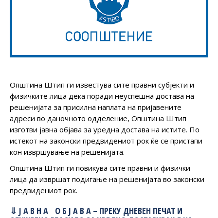
Општина Штип ги известува сите правни субјекти и
физичките лица дека поради неуспешна достава на
решенијата за присилна наплата на пријавените
адреси во даночното одделение, Општина Штип
изготви јавна објава за уредна достава на истите. По
истекот на законски предвидениот рок ќе се пристапи
кон извршување на решенијата.
Општина Штип ги повикува сите правни и физички
лица да извршат подигање на решенијата во законски
предвидениот рок.
⇓
Ј А В Н А О Б Ј А В А
– ПРЕКУ ДНЕВЕН ПЕЧАТ И