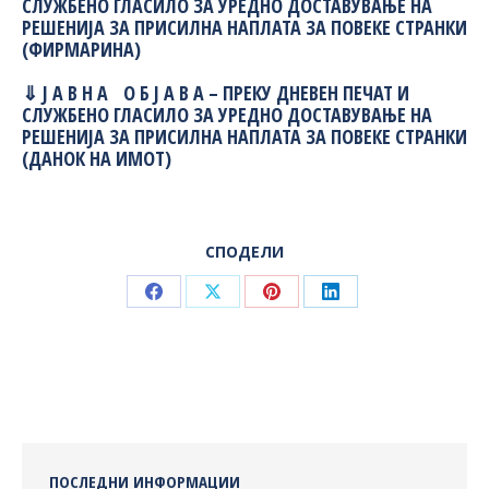
СЛУЖБЕНО ГЛАСИЛО З
А УРЕДНО ДОСТАВУВАЊЕ НА
РЕШЕНИЈА ЗА ПРИСИЛНА НАПЛАТА ЗА ПОВЕКЕ СТРАНКИ
(ФИРМАРИНА)
⇓
Ј А В Н А О Б Ј А В А
– ПРЕКУ ДНЕВЕН ПЕЧАТ И
СЛУЖБЕНО ГЛАСИЛО
ЗА УРЕДНО ДОСТАВУВАЊЕ НА
РЕШЕНИЈА ЗА ПРИСИЛНА НАПЛАТА ЗА ПОВЕКЕ СТРАНКИ
(ДАНОК НА ИМОТ)
СПОДЕЛИ
Share
Share
Share
Share
on
on
on
on
Facebook
X
Pinterest
LinkedIn
ПОСЛЕДНИ ИНФОРМАЦИИ