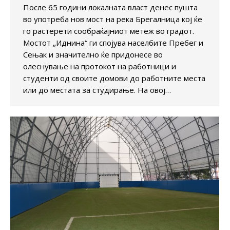
После 65 години локалната власт денес пушта
во употреба нов мост на река Брегалница кој ќе
го растерети сообраќајниот метеж во градот.
Мостот „Иднина“ ги спојува населбите Пребег и
Сењак и значително ќе придонесе во
олеснување на протокот на работници и
студенти од своите домови до работните места
или до местата за студирање. На овој…