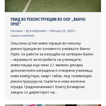
УВИД ВО РЕКОНСТРУКЦИИ ВО ООУ „ВАНЧО
ПРКЕ“
Настани
By
trinitymedia
February 25, 2020
Leave a comment
Општина Штип инвестираше во неколку
реконструкции во основното училиште Ванчо
Прќе. Се работи за изградба на затворен балон
– игралиште за потребите на учениците,
инвестиција која чини 2,1 милион денари,
дополнително изградена е отворена училница,
нови компјутери, смарт табли, лед телевизори,
реконструкција на тоалети и нова железна
ограда. Градоначалникот Благој Бочварски
заедно со директорот на…