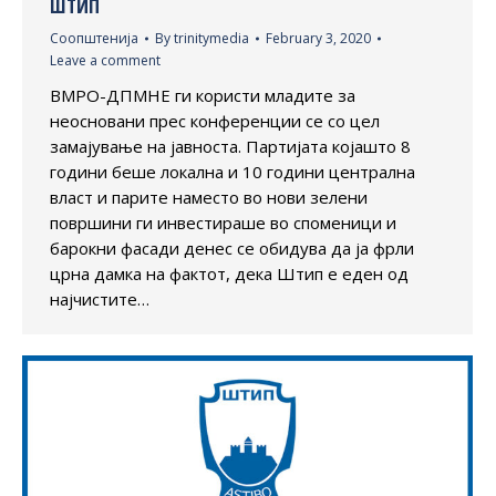
ШТИП
Соопштенија
By
trinitymedia
February 3, 2020
Leave a comment
ВМРО-ДПМНЕ ги користи младите за
неосновани прес конференции се со цел
замајување на јавноста. Партијата којашто 8
години беше локална и 10 години централна
власт и парите наместо во нови зелени
површини ги инвестираше во споменици и
барокни фасади денес се обидува да ја фрли
црна дамка на фактот, дека Штип е еден од
најчистите…