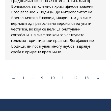
Градоначалникот на Општина Штип, Благој
Бочварски, за големиот христијански празник
Богојавление – Водици, до митрополитот на
Брегалничката Епархија, Иларион, и до сите
верници од православна вероисповед упати
честитка, во која се вели: „Почитувани
сограѓани, На сите вас кои го чествувате
големиот христијански празник, Богојавление –
Водици, ви посакувам многу љубов, здравје
среќа и пријатни празнични…
←
1
…
9
10
11
12
13
→