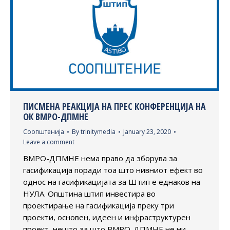
ПИСМЕНА РЕАКЦИЈА НА ПРЕС КОНФЕРЕНЦИЈА НА
ОК ВМРО-ДПМНЕ
Соопштенија
By
trinitymedia
January 23, 2020
Leave a comment
ВМРО-ДПМНЕ нема право да зборува за
гасификација поради тоа што нивниот ефект во
однос на гасификацијата за Штип е еднаков на
НУЛА. Општина штип инвестира во
проектирање на гасификација преку три
проекти, основен, идеен и инфраструктурен
проект, нешто за што ВМРО-ДПМНЕ не ни