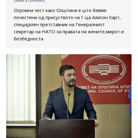
Leave a comment
Огромна чест како Општина е што бевме
почестени од присуството на Г-ца Алисон Харт,
специјален претставник на Генералниот
секретар на НАТО за правата на жените,мирот и
безбедноста.