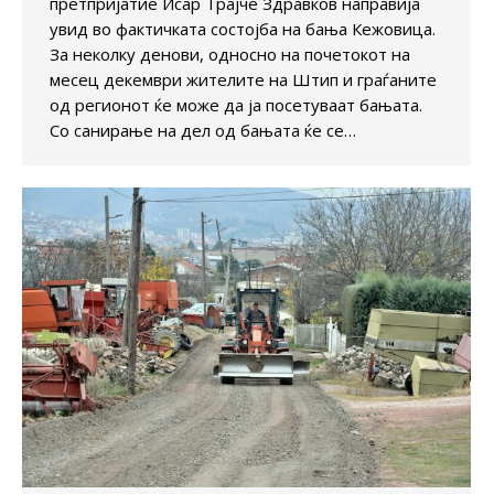
претпријатие Исар Трајче Здравков направија
увид во фактичката состојба на бања Кежовица.
За неколку денови, односно на почетокот на
месец декември жителите на Штип и граѓаните
од регионот ќе може да ја посетуваат бањата.
Со санирање на дел од бањата ќе се…