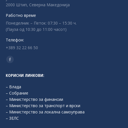
2000 Штип, Северна Македонија
Работно време
Понеделник – Петок: 07:30 – 15:30 ч.
(Пауза од 10:30 до 11:00 часот)
Телефон:
+389 32 22 66 50
Find us on:
Facebook
page
КОРИСНИ ЛИНКОВИ:
opens
in
– Влада
new
– Собрание
– Министерство за финансии
window
– Министерство за транспорт и врски
– Министерство за локална самоуправа
– ЗЕЛС