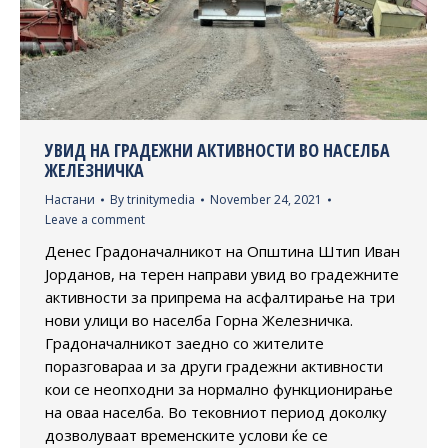
УВИД НА ГРАДЕЖНИ АКТИВНОСТИ ВО НАСЕЛБА
ЖЕЛЕЗНИЧКА
Настани
By
trinitymedia
November 24, 2021
Leave a comment
Денес Градоначалникот на Општина Штип Иван
Јорданов, на терен направи увид во градежните
активности за припрема на асфалтирање на три
нови улици во населба Горна Железничка.
Градоначалникот заедно со жителите
поразговараа и за други градежни активности
кои се неопходни за нормално функционирање
на оваа населба. Во тековниот период доколку
дозволуваат временските услови ќе се