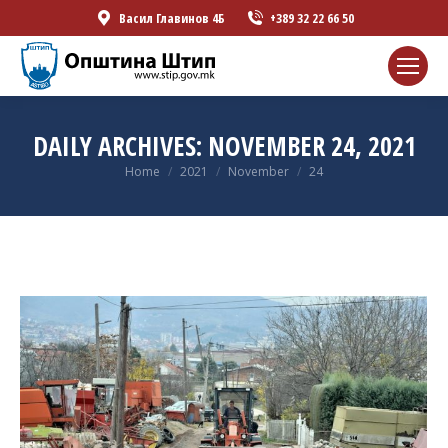
Васил Главинов 4Б
+389 32 22 66 50
DAILY ARCHIVES:
NOVEMBER 24, 2021
You are here:
Home
2021
November
24