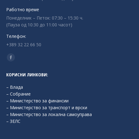
Работно време
Понеделник – Петок: 07:30 – 15:30 ч.
(Пауза од 10:30 до 11:00 часот)
Телефон:
+389 32 22 66 50
Find us on:
Facebook
page
КОРИСНИ ЛИНКОВИ:
opens
in
– Влада
new
– Собрание
– Министерство за финансии
window
– Министерство за транспорт и врски
– Министерство за локална самоуправа
– ЗЕЛС