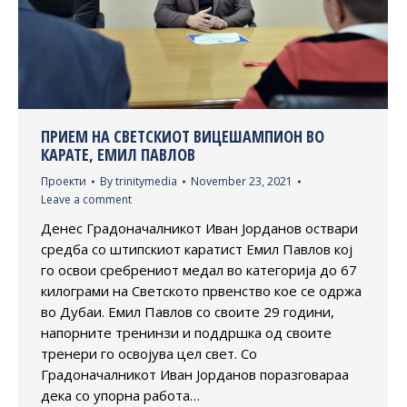
ПРИЕМ НА СВЕТСКИОТ ВИЦЕШАМПИОН ВО
КАРАТЕ, ЕМИЛ ПАВЛОВ
Проекти
By
trinitymedia
November 23, 2021
Leave a comment
Денес Градоначалникот Иван Јорданов оствари
средба со штипскиот каратист Емил Павлов кој
го освои сребрениот медал во категорија до 67
килограми на Светското првенство кое се одржа
во Дубаи. Емил Павлов со своите 29 години,
напорните тренинзи и поддршка од своите
тренери го освојува цел свет. Со
Градоначалникот Иван Јорданов поразговараа
дека со упорна работа…