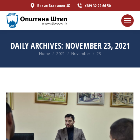
Васил Главинов 4Б
+389 32 22 66 50
DAILY ARCHIVES:
NOVEMBER 23, 2021
You are here:
Home
2021
November
23