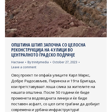
ОПШТИНА ШТИП ЗАПОЧНА СО ЦЕЛОСНА
РЕКОНСТРУКЦИЈА НА 4 УЛИЦИ ВО
ЦЕНТРАЛНОТО ГРАДСКО ПОДРАЧЈЕ
Настани
By
trinitymedia
October 27, 2023
Leave a comment
Овој проект ги опфаќа улиците Карл Маркс,
Добре Радосављев, Пиринска и 19та Бригада,
кои претставуваат лоша слика за жителите на
нашата општина. После 50 години ќе биде
променета водоводната линија и ќе биде
поставен асфалт, со цел сите граѓани да добијат
современа и урбана инфраструктура!