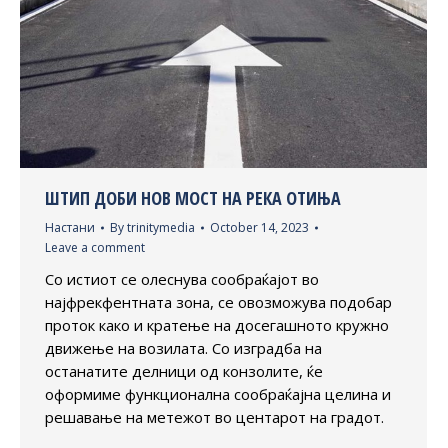
ШТИП ДОБИ НОВ МОСТ НА РЕКА ОТИЊА
Настани
By
trinitymedia
October 14, 2023
Leave a comment
Со истиот се олеснува сообраќајот во
најфрекфентната зона, се овозможува подобар
проток како и кратење на досегашното кружно
движење на возилата. Со изградба на
останатите делници од конзолите, ќе
оформиме функционална сообраќајна целина и
решавање на метежот во центарот на градот.