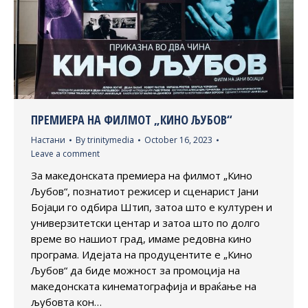
ПРЕМИЕРА НА ФИЛМОТ „КИНО ЉУБОВ“
Настани
By
trinitymedia
October 16, 2023
Leave a comment
За македонската премиера на филмот „Кино
Љубов“, познатиот режисер и сценарист Јани
Бојаџи го одбира Штип, затоа што е културен и
универзитетски центар и затоа што по долго
време во нашиот град, имаме редовна кино
програма. Идејата на продуцентите е „Кино
Љубов“ да биде можност за промоција на
македонската кинематографија и враќање на
љубовта кон…