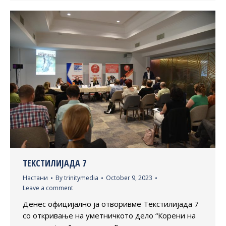
ТЕКСТИЛИЈАДА 7
Настани
By
trinitymedia
October 9, 2023
Leave a comment
Денес официјално ја отворивме Текстилијада 7
со откривање на уметничкото дело “Корени на