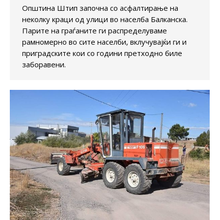
Општина Штип започна со асфалтирање на
неколку краци од улици во населба Балканска.
Парите на граѓаните ги распределуваме
рамномерно во сите населби, вклучувајќи ги и
приградските кои со години претходно биле
заборавени.