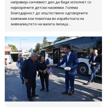
направија сончевиот ден да биде исполнет со
најискрените детски насмевки. Голема
благодарност до општествено одговорните
компании кои помогнаа во изработката на
живеалиштето на малата лисица…