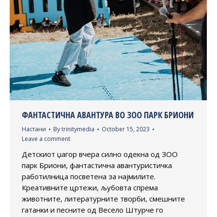
ФАНТАСТИЧНА АВАНТУРА ВО ЗОО ПАРК БРИОНИ
Настани
By
trinitymedia
October 15, 2023
Leave a comment
Детскиот џагор вчера силно одекна од ЗОО
парк Бриони, фантастична авантуристичка
работилница посветена за најмилите.
Креативните цртежи, љубовта спрема
животните, литературните творби, смешните
гатанки и песните од Весело Штурче го