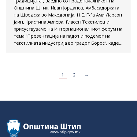
традицијата”, заедно со Градоначалникот на
Општина Штип, Иван Јорданов, Амбасадорката
на Шведска во Македонија, Н.Е. Г-ѓа Ами Ларсон
Јаин, Кристина Ампева, Гласен Текстилец и
присуствуваме на Интернационалниот форум на
тема ”Презентација на падот и подемот на
текстилната индустрија во градот Борос”, каде…
1
2
→