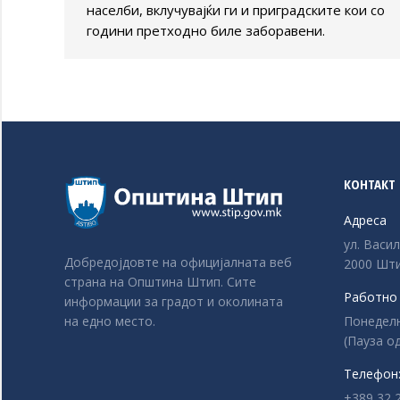
населби, вклучувајќи ги и приградските кои со
години претходно биле заборавени.
КОНТАКТ
Адреса
ул. Васи
Добредојдовте на официјалната веб
2000 Шти
страна на Општина Штип. Сите
Работно
информации за градот и околината
Понеделни
на едно место.
(Пауза од
Телефон
+389 32 