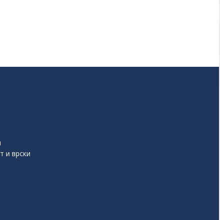
и
т и врски