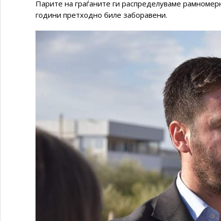
Парите на граѓаните ги распределуваме рамномерно
години претходно биле заборавени.