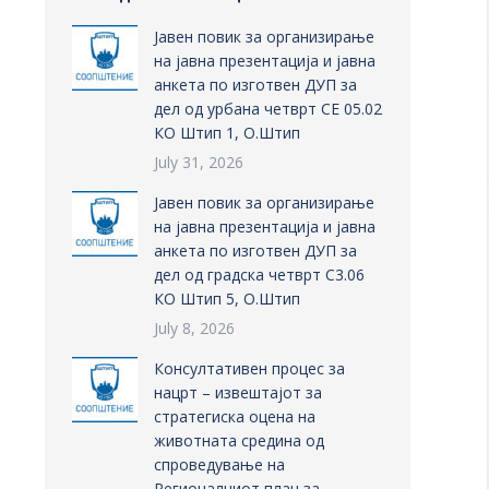
Јавен повик за организирање
на јавна презентација и јавна
анкета по изготвен ДУП за
дел од урбана четврт СЕ 05.02
КО Штип 1, О.Штип
July 31, 2026
Јавен повик за организирање
на јавна презентација и јавна
анкета по изготвен ДУП за
дел од градска четврт С3.06
КО Штип 5, О.Штип
July 8, 2026
Консултативен процес за
нацрт – извештајот за
стратегиска оцена на
животната средина од
спроведување на
Регионалниот план за