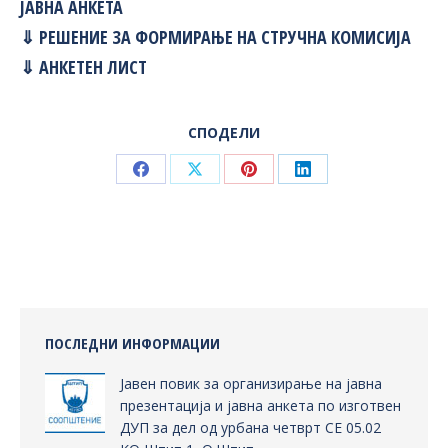
ЈАВНА АНКЕТА
⇓ РЕШЕНИЕ ЗА ФОРМИРАЊЕ НА СТРУЧНА КОМИСИЈА
⇓ АНКЕТЕН ЛИСТ
СПОДЕЛИ
Share
Share
Share
Share
on
on
on
on
Facebook
X
Pinterest
LinkedIn
ПОСЛЕДНИ ИНФОРМАЦИИ
Јавен повик за организирање на јавна
презентација и јавна анкета по изготвен
ДУП за дел од урбана четврт СЕ 05.02