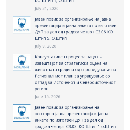
КО Штип 1, О.Штип
July 31, 2026
Јавен повик за организирање на јавна
презентација и јавна анкета по изготвен
ДУП за дел од градска четврт С3.06 КО
Штип 5, О.Штип
July 8, 2026
Консултативен процес за нацрт –
извештајот за стратегиска оцена на
животната средина од спроведување на
Регионалниот план за управување со
отпад за Источниот и Североисточниот
регион
June 15, 2026
Јавен повик за организирање на
повторна јавна презентација и јавна
анкета по изготвен ДУП за дел од
градска четврт С3.03. КО Штип 1 о.Штип