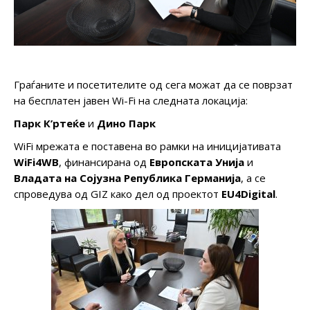
Граѓаните и посетителите од сега можат да се поврзат
на бесплатен јавен Wi-Fi на следната локација:
Парк К’ртеќе
и
Дино Парк
WiFi мрежата е поставена во рамки на иницијативата
WiFi4WB
, финансирана од
Европската Унија
и
Владата на Сојузна Република Германија
, а се
спроведува од GIZ како дел од проектот
EU4Digital
.