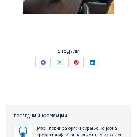
СПОДЕЛИ
Share
Share
Share
Share
on
on
on
on
Facebook
X
Pinterest
LinkedIn
ПОСЛЕДНИ ИНФОРМАЦИИ
Јавен повик за организирање на јавна
презентација и јавна анкета по изготвен