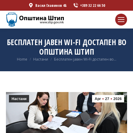
Васил Главинов 4Б
+389 32 22 66 50
БЕСПЛАТЕН ЈАВЕН WI-FI ДОСТАПЕН ВО
ОПШТИНА ШТИП
You are here:
Home
Настани
Бесплатен јавен Wi-Fi достапен во…
Настани
Apr
27
2026