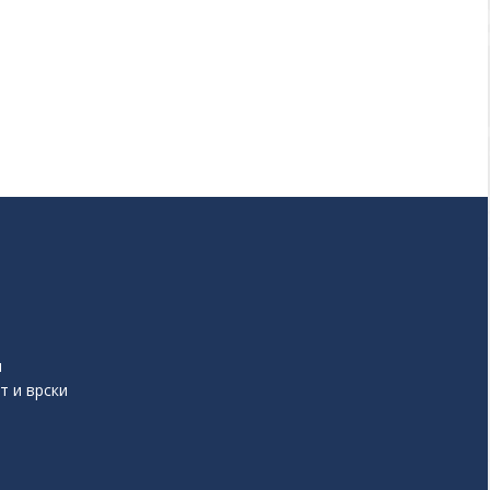
и
т и врски