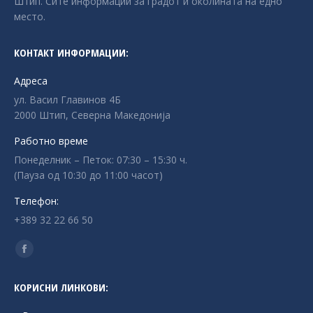
Штип. Сите информации за градот и околината на едно
место.
КОНТАКТ ИНФОРМАЦИИ:
Адреса
ул. Васил Главинов 4Б
2000 Штип, Северна Македонија
Работно време
Понеделник – Петок: 07:30 – 15:30 ч.
(Пауза од 10:30 до 11:00 часот)
Телефон:
+389 32 22 66 50
Find us on:
Facebook
page
КОРИСНИ ЛИНКОВИ:
opens
in