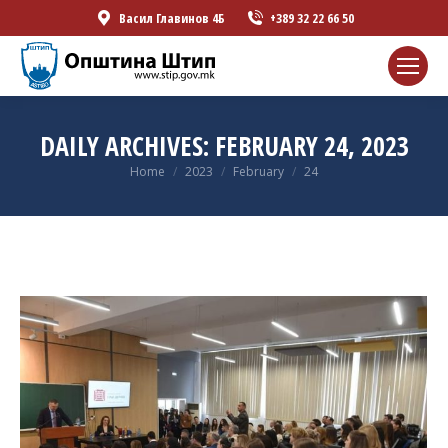
Васил Главинов 4Б
+389 32 22 66 50
DAILY ARCHIVES:
FEBRUARY 24, 2023
You are here:
Home
2023
February
24