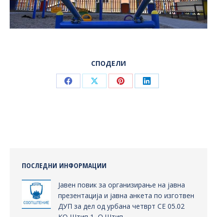
СПОДЕЛИ
Share
Share
Share
Share
on
on
on
on
Facebook
X
Pinterest
LinkedIn
ПОСЛЕДНИ ИНФОРМАЦИИ
Јавен повик за организирање на јавна
презентација и јавна анкета по изготвен
ДУП за дел од урбана четврт СЕ 05.02
КО Штип 1, О.Штип