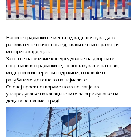
Нашите градинки се места од каде почнува да се
развива естетскиот поглед, квалитетниот развој и
моторика кај децата.
Затоа се насочивме кон уредување на дворните
површини во градинките, со поставување на нови,
модерни и интересни содржини, со кои ќе го
разубавиме детството на најмалите.
Со овој проект отвораме ново поглавје во
унапредување на капацитетите за згрижување на
децата во нашиот град!