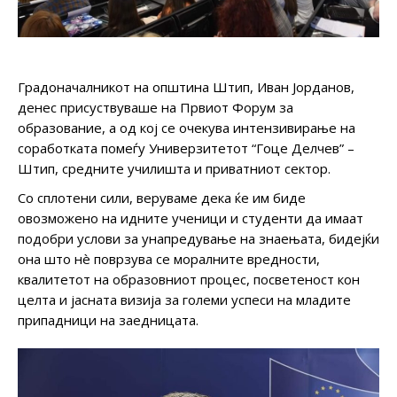
Градоначалникот на општина Штип, Иван Јорданов,
денес присуствуваше на Првиот Форум за
образование, а од кој се очекува интензивирање на
соработката помеѓу Универзитетот “Гоце Делчев” –
Штип, средните училишта и приватниот сектор.
Со сплотени сили, веруваме дека ќе им биде
овозможено на идните ученици и студенти да имаат
подобри услови за унапредување на знаењата, бидејќи
она што нè поврзува се моралните вредности,
квалитетот на образовниот процес, посветеност кон
целта и јасната визија за големи успеси на младите
припадници на заедницата.