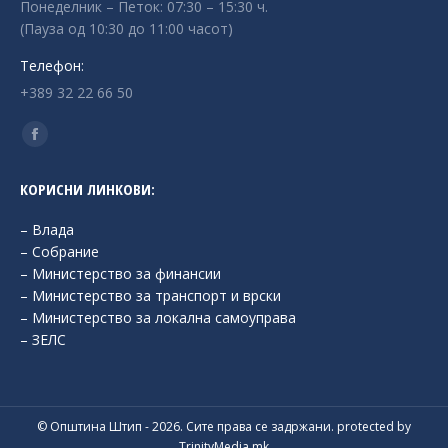
Понеделник – Петок: 07:30 – 15:30 ч.
(Пауза од 10:30 до 11:00 часот)
Телефон:
+389 32 22 66 50
Find us on:
Facebook
page
КОРИСНИ ЛИНКОВИ:
opens
in
– Влада
new
– Собрание
– Министерство за финансии
window
– Министерство за транспорт и врски
– Министерство за локална самоуправа
– ЗЕЛС
© Општина Штип - 2026. Сите права се задржани. protected by
TrinityMedia.mk