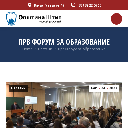
Васил Главинов 4Б
+389 32 22 66 50
ПРВ ФОРУМ ЗА ОБРАЗОВАНИЕ
You are here:
Home
Настани
Прв Форум за образование
Настани
Feb
24
2023