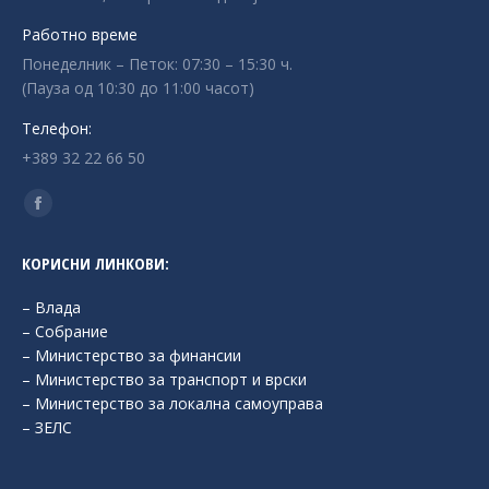
Работно време
Понеделник – Петок: 07:30 – 15:30 ч.
(Пауза од 10:30 до 11:00 часот)
Телефон:
+389 32 22 66 50
Find us on:
Facebook
page
КОРИСНИ ЛИНКОВИ:
opens
in
– Влада
new
– Собрание
– Министерство за финансии
window
– Министерство за транспорт и врски
– Министерство за локална самоуправа
– ЗЕЛС