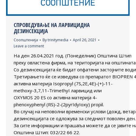
СПРОВЕДУВА›ЬЕ НА ЛАРВИЦИДНА
ДЕЗИНСЕКЦИЈА
Соопштенија
By
trinitymedia
April 26, 2021
Leave a comment
На ден 26.04.2021 год. (Понеделник) Општина Штип
преку овластена фирма, на територијата на општината
Со дезинсекцијата ќe бидат опфатени застојните води
Третирањето ќe се изведува со препаратот BIOPREN 
активна материја Isopropyl (7S,2E,4E)-(+)-11-
methoxy-3,7,11-TrimethyI ларвицид или
OXYMOS 20 ES со активна материја 4-
phenoxyphenyl (RS)-2-(2pyrIdyIoxy) propil.
Во случај на неповолни временски услови (дожд, ветар 
дезинсекцијата се одложува за следниот поволен ден.
За сите информации и прашаіъа можете да се јавите н
Општина Штип: 032/22 66 22.