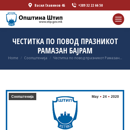
Васил Главинов 4Б
+389 32 22 66 50
ЧЕСТИТКА ПО ПОВОД ПРАЗНИКОТ
РАМАЗАН БАЈРАМ
You are here:
Home
Соопштенија
Честитка по повод празникот Рамазан…
Соопштенија
May
24
2020