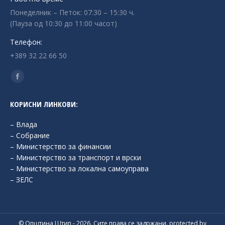
Понеделник – Петок: 07:30 – 15:30 ч.
(Пауза од 10:30 до 11:00 часот)
Телефон:
+389 32 22 66 50
Find us on:
Facebook
page
КОРИСНИ ЛИНКОВИ:
opens
in
– Влада
new
– Собрание
– Министерство за финансии
window
– Министерство за транспорт и врски
– Министерство за локална самоуправа
– ЗЕЛС
© Општина Штип - 2026. Сите права се задржани. protected by