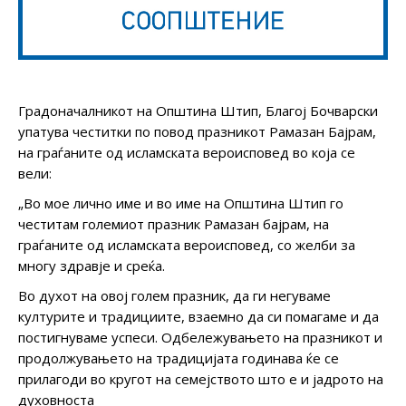
Градоначалникот на Општина Штип, Благој Бочварски
упатува честитки по повод празникот Рамазан Бајрам,
на граѓаните од исламската вероисповед во која се
вели:
„Во мое лично име и во име на Општина Штип го
честитам големиот празник Рамазан бајрам, на
граѓаните од исламската вероисповед, со желби за
многу здравје и среќа.
Во духот на овој голем празник, да ги негуваме
културите и традициите, взаемно да си помагаме и да
постигнуваме успеси. Одбележувањето на празникот и
продолжувањето на традицијата годинава ќе се
прилагоди во кругот на семејството што е и јадрото на
духовноста