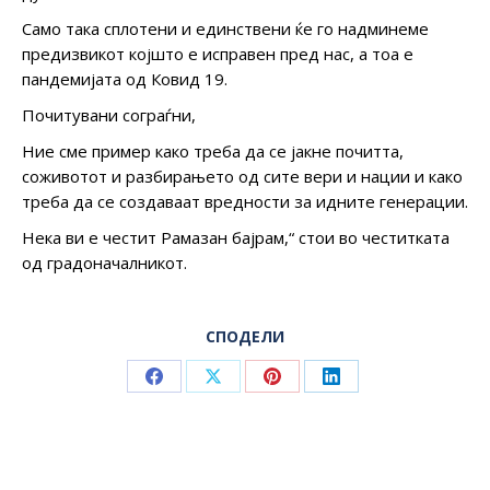
Само така сплотени и единствени ќе го надминеме
предизвикот којшто е исправен пред нас, а тоа е
пандемијата од Ковид 19.
Почитувани сограѓни,
Ние сме пример како треба да се јакне почитта,
соживотот и разбирањето од сите вери и нации и како
треба да се создаваат вредности за идните генерации.
Нека ви е честит Рамазан бајрам,“ стои во честитката
од градоначалникот.
СПОДЕЛИ
Share
Share
Share
Share
on
on
on
on
Facebook
X
Pinterest
LinkedIn