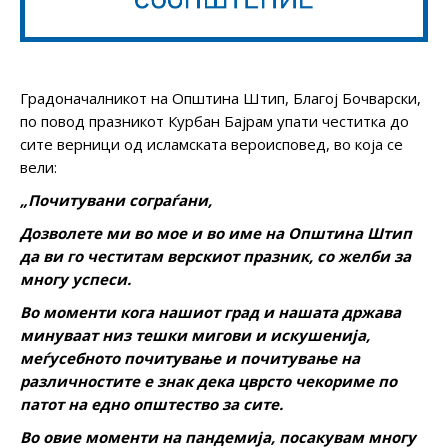
Градоначалникот на Општина Штип, Благој Бочварски,
по повод празникот Курбан Бајрам упати честитка до
сите верници од исламската вероисповед, во која се
вели:
„Почитувани сограѓани,
Дозволете ми во мое и во име на Општина Штип
да ви го честитам верскиот празник, со желби за
многу успеси.
Во моменти кога нашиот град и нашата држава
минуваат низ тешки мигови и искушенија,
меѓусебното почитување и почитување на
различностите е знак дека цврсто чекориме по
патот на едно општество за сите.
Во овие моменти на пандемија, посакувам многу