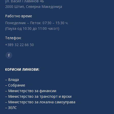
ул. Васил Главинов 4Б
2000 Штип, Северна Македонија
Работно време
Понеделник – Петок: 07:30 – 15:30 ч.
(Пауза од 10:30 до 11:00 часот)
Телефон:
+389 32 22 66 50
Find us on:
Facebook
page
КОРИСНИ ЛИНКОВИ:
opens
in
– Влада
new
– Собрание
– Министерство за финансии
window
– Министерство за транспорт и врски
– Министерство за локална самоуправа
– ЗЕЛС