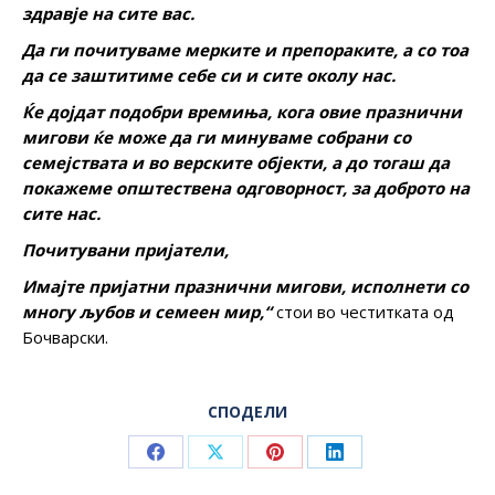
здравје на сите вас.
Да ги почитуваме мерките и препораките, а со тоа
да се заштитиме себе си и сите околу нас.
Ќе дојдат подобри времиња, кога овие празнични
мигови ќе може да ги минуваме собрани со
семејствата и во верските објекти, а до тогаш да
покажеме општествена одговорност, за доброто на
сите нас.
Почитувани пријатели,
Имајте пријатни празнични мигови, исполнети со
многу љубов и семеен мир,“
стои во честитката од
Бочварски.
СПОДЕЛИ
Share
Share
Share
Share