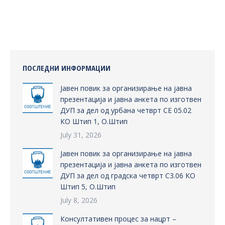
on
on
on
on
Facebook
X
Pinterest
LinkedIn
ПОСЛЕДНИ ИНФОРМАЦИИ
Јавен повик за организирање на јавна
презентација и јавна анкета по изготвен
ДУП за дел од урбана четврт СЕ 05.02
КО Штип 1, О.Штип
July 31, 2026
Јавен повик за организирање на јавна
презентација и јавна анкета по изготвен
ДУП за дел од градска четврт С3.06 КО
Штип 5, О.Штип
July 8, 2026
Консултативен процес за нацрт –