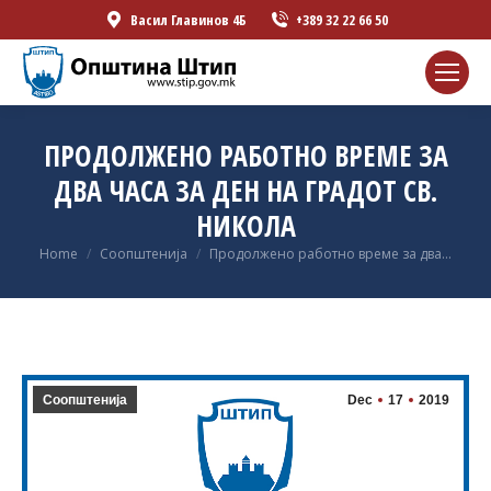
Васил Главинов 4Б
+389 32 22 66 50
ПРОДОЛЖЕНО РАБОТНО ВРЕМЕ ЗА
ДВА ЧАСА ЗА ДЕН НА ГРАДОТ СВ.
НИКОЛА
You are here:
Home
Соопштенија
Продолжено работно време за два…
Соопштенија
Dec
17
2019