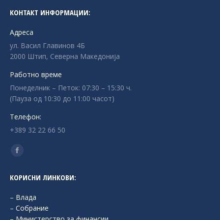
КОНТАКТ ИНФОРМАЦИИ:
Адреса
ул. Васил Главинов 4Б
2000 Штип, Северна Македонија
Работно време
Понеделник – Петок: 07:30 – 15:30 ч.
(Пауза од 10:30 до 11:00 часот)
Телефон:
+389 32 22 66 50
Find us on:
Facebook
page
КОРИСНИ ЛИНКОВИ:
opens
in
– Влада
new
– Собрание
– Министерство за финансии
window