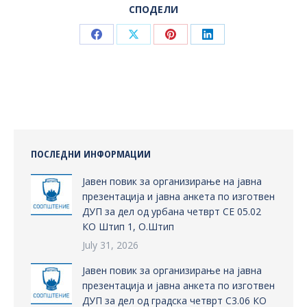
СПОДЕЛИ
Share
Share
Share
Share
on
on
on
on
Facebook
X
Pinterest
LinkedIn
ПОСЛЕДНИ ИНФОРМАЦИИ
Јавен повик за организирање на јавна
презентација и јавна анкета по изготвен
ДУП за дел од урбана четврт СЕ 05.02
КО Штип 1, О.Штип
July 31, 2026
Јавен повик за организирање на јавна
презентација и јавна анкета по изготвен
ДУП за дел од градска четврт С3.06 КО