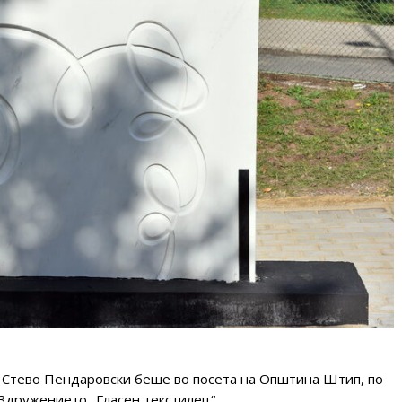
 Стево Пендаровски беше во посета на Општина Штип, по
 Здружението „Гласен текстилец“.