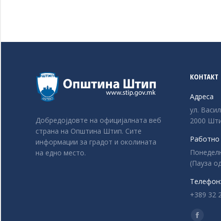
КОНТАКТ
Адреса
ул. Васи
Добредојдовте на официјалната веб
2000 Шти
страна на Општина Штип. Сите
Работно
информации за градот и околината
Понеделни
на едно место.
(Пауза од
Телефон
+389 32 
Find us o
Facebo