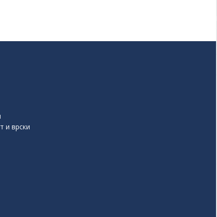
и
т и врски