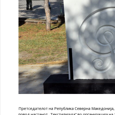
Претседателот на Република Северна Македонија,
повод настанот „Текстилијада“ во организација на