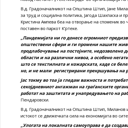
В.д. Градоначалникот на Општина Штип, Јане Мил
за труд и социјална политика, Јагода Шахпаска и 
Кристина Ампева беа на отворање на споменик во ч
поставен во паркот К’ртеке.
„Пандемијата ни го донесе огромниот предизви
општествени сфери и ги промени нашите живот
продлабочување на постојните, недозволено д
области и на различни нивоа, а особено негат
што се текстилната и кожарската, каде се бел
но, и не мали регистрирани прекршувања на 
Јас токму во тоа ја гледам важноста и потребат
секојдневниот ангажман на граѓанските орган
работат на заштитата и унапредувањето на раб
Пендаровски.
В.д. Градоначалникот на Општина Штип, Миланов и
истокот се движечката сила на економијата во сите
„Улогата на локалната самоуправа е да создав