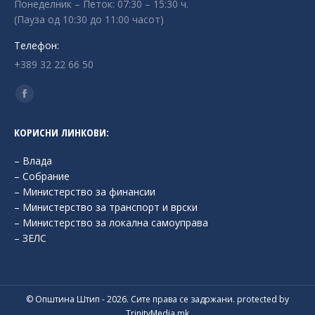
Понеделник – Петок: 07:30 – 15:30 ч.
(Пауза од 10:30 до 11:00 часот)
Телефон:
+389 32 22 66 50
Find us on:
Facebook
page
КОРИСНИ ЛИНКОВИ:
opens
in
– Влада
new
– Собрание
– Министерство за финансии
window
– Министерство за транспорт и врски
– Министерство за локална самоуправа
– ЗЕЛС
© Општина Штип - 2026. Сите права се задржани. protected by
TrinityMedia.mk