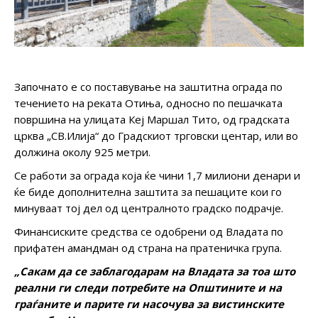
Започнато е со поставување на заштитна ограда по
течението на реката Отиња, односно по пешачката
површина на улицата Кеј Маршал Тито, од градската
црква „СВ.Илија“ до Градскиот трговски центар, или во
должина околу 925 метри.
Се работи за ограда која ќе чини 1,7 милиони денари и
ќе биде дополнителна заштита за пешаците кои го
минуваат тој дел од централното градско подрачје.
Финансиските средства се одобрени од Владата по
прифатен амандман од страна на пратеничка група.
„Сакам да се заблагодарам на Владата за тоа што
реални ги следи потребите на Општините и на
граѓаните и парите ги насочува за вистинските