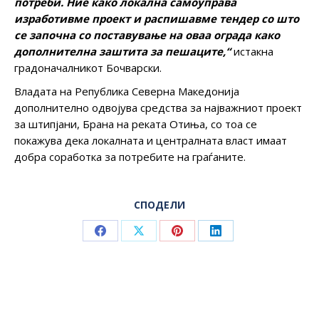
потреби. Ние како локална самоуправа
изработивме проект и распишавме тендер со што
се започна со поставување на оваа ограда како
дополнителна заштита за пешаците,“
истакна
градоначалникот Бочварски.
Владата на Република Северна Македонија
дополнително одвојува средства за најважниот проект
за штипјани, Брана на реката Отиња, со тоа се
покажува дека локалната и централната власт имаат
добра соработка за потребите на граѓаните.
СПОДЕЛИ
Share
Share
Share
Share
on
on
on
on
Facebook
X
Pinterest
LinkedIn