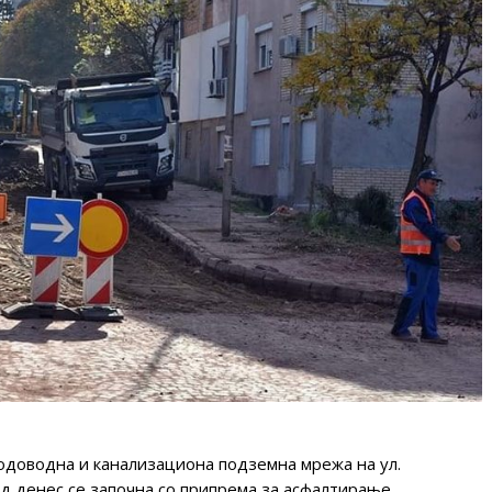
одоводна и канализациона подземна мрежа на ул.
 од денес се започна со припрема за асфалтирање.