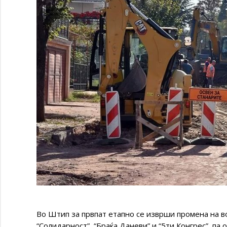
Во Штип за првпат етапно се изврши промена на в
“Солидарност”, “Браќа Даневи” и “5ти Конгрес”, па