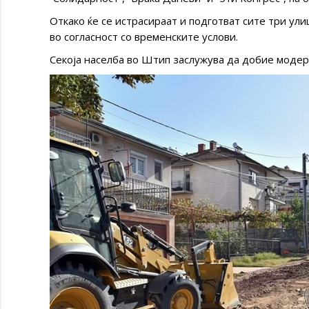
Откако ќе се истрасираат и подготват сите три ули
во согласност со временските услови.
Секоја населба во Штип заслужува да добие модер