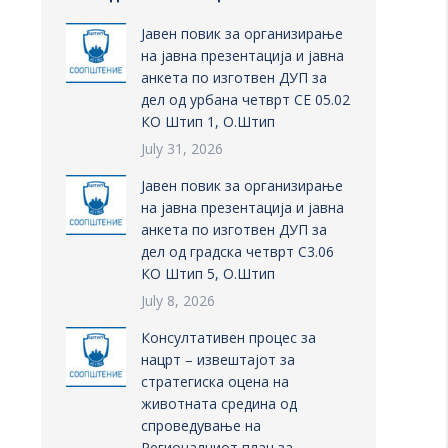
Јавен повик за организирање
на јавна презентација и јавна
анкета по изготвен ДУП за
дел од урбана четврт СЕ 05.02
КО Штип 1, О.Штип
July 31, 2026
Јавен повик за организирање
на јавна презентација и јавна
анкета по изготвен ДУП за
дел од градска четврт С3.06
КО Штип 5, О.Штип
July 8, 2026
Консултативен процес за
нацрт – извештајот за
стратегиска оцена на
животната средина од
спроведување на
Регионалниот план за