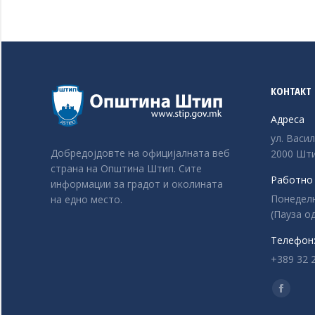
КОНТАКТ
Адреса
ул. Васи
Добредојдовте на официјалната веб
2000 Шти
страна на Општина Штип. Сите
Работно
информации за градот и околината
Понеделни
на едно место.
(Пауза од
Телефон
+389 32 
Find us o
Facebo
page