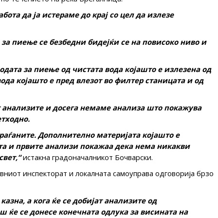
абота да ја истераме до крај со цел да излезе
за пиење се безбедни бидејќи се на повисоко ниво и
одата за пиење од чистата вода којашто е излезена од
ода којашто е пред влезот во филтер станицата и од
ват анализите и досега немаме анализа што покажува
етходно.
 граѓаните. Дополнително материјата којашто е
та и првите анализи покажаа дека нема никакви
вет,“
истакна градоначалникот Бочварски.
ниот инспекторат и локалната самоуправа одговорија брзо
азна, а кога ќе се добијат анализите од
аш ќе се донесе конечната одлука за висината на