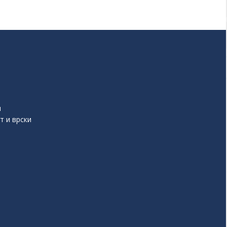
и
т и врски