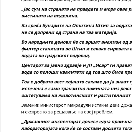
„Јас сум на страната на правдата и мора оваа р
вистината на виделина.
За среќа бунарите на Општина Штип за водата 
не се допрени од страна на таа материја.
Во наредните денови ќе се вршат анализи од в
филтер станицата во Штип и секако сировата в
водата во градскиот водовод.
Центарот за јавно здравје и ЈП „Исар“ ги пра
вода со полоши квалитети од тоа што била пр
Тоа е добрата вест којашто сакаме да ја знаат
истечена е само транзитно помината низ река
оштетувања на животинскиот и растителниот с
Заменик министерот Макрадули истакна дека држав
и експресно за решавање на овој проблем.
„Државниот инспекторат донесе една првична к
лабораторијата кога ќе се состави досието тог