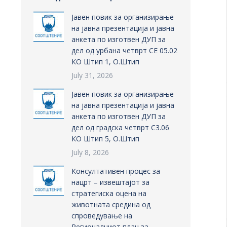
Јавен повик за организирање
на јавна презентација и јавна
анкета по изготвен ДУП за
дел од урбана четврт СЕ 05.02
КО Штип 1, О.Штип
July 31, 2026
Јавен повик за организирање
на јавна презентација и јавна
анкета по изготвен ДУП за
дел од градска четврт С3.06
КО Штип 5, О.Штип
July 8, 2026
Консултативен процес за
нацрт – извештајот за
стратегиска оцена на
животната средина од
спроведување на
Регионалниот план за