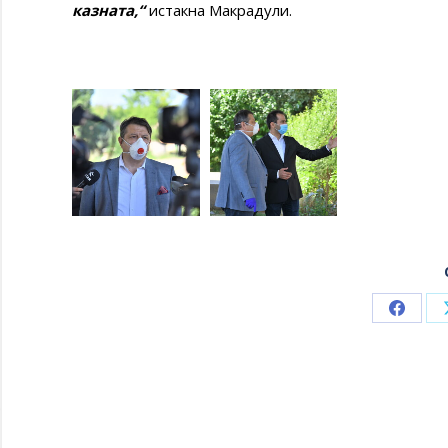
казната,“
истакна Макрадули.
Share
on
Faceb