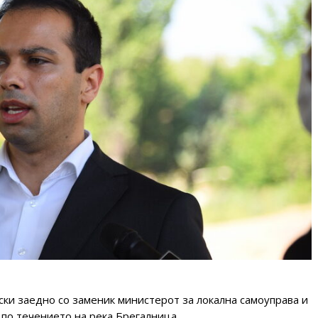
ки заедно со заменик министерот за локална самоуправа и
 по течението на река Брегалница.