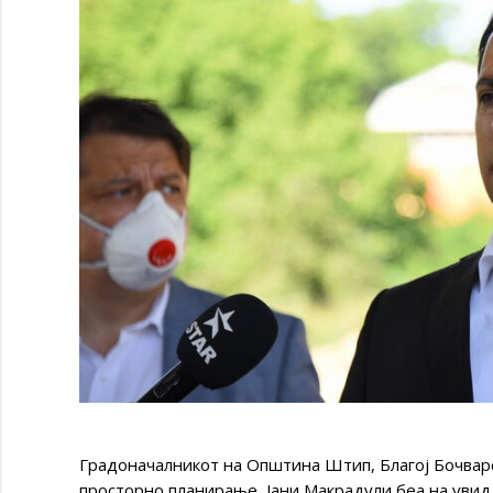
Градоначалникот на Општина Штип, Благој Бочварс
просторно планирање, Јани Макрадули беа на увид