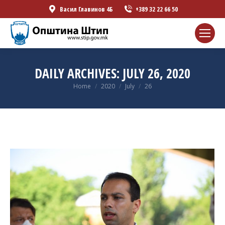
Васил Главинов 4Б
+389 32 22 66 50
DAILY ARCHIVES:
JULY 26, 2020
You are here:
Home
2020
July
26