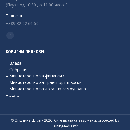
(Пауза од 10:30 до 11:00 часот)
Телефон:
+389 32 22 66 50
Find us on:
Facebook
page
КОРИСНИ ЛИНКОВИ:
opens
in
– Влада
new
– Собрание
– Министерство за финансии
window
– Министерство за транспорт и врски
– Министерство за локална самоуправа
– ЗЕЛС
© Општина Штип - 2026. Сите права се задржани. protected by
TrinityMedia.mk