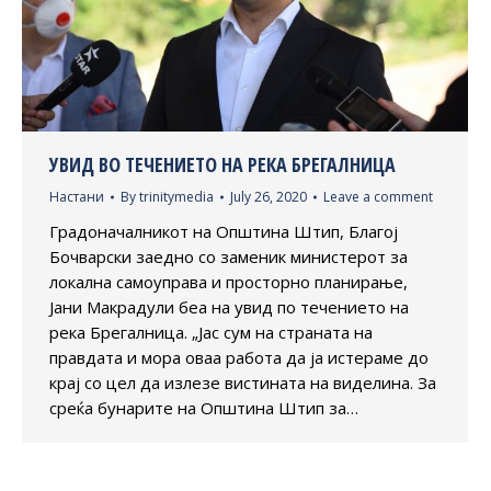
УВИД ВО ТЕЧЕНИЕТО НА РЕКА БРЕГАЛНИЦА
Настани
By
trinitymedia
July 26, 2020
Leave a comment
Градоначалникот на Општина Штип, Благој
Бочварски заедно со заменик министерот за
локална самоуправа и просторно планирање,
Јани Макрадули беа на увид по течението на
река Брегалница. „Јас сум на страната на
правдата и мора оваа работа да ја истераме до
крај со цел да излезе вистината на виделина. За
среќа бунарите на Општина Штип за…