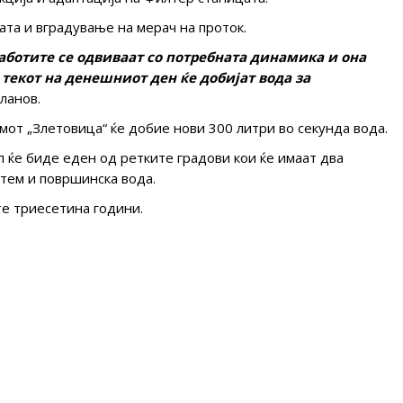
та и вградување на мерач на проток.
аботите се одвиваат со потребната динамика и она
 текот на денешниот ден ќе добијат вода за
ланов.
т „Злетовица“ ќе добие нови 300 литри во секунда вода.
п ќе биде еден од ретките градови кои ќе имаат два
тем и површинска вода.
е триесетина години.