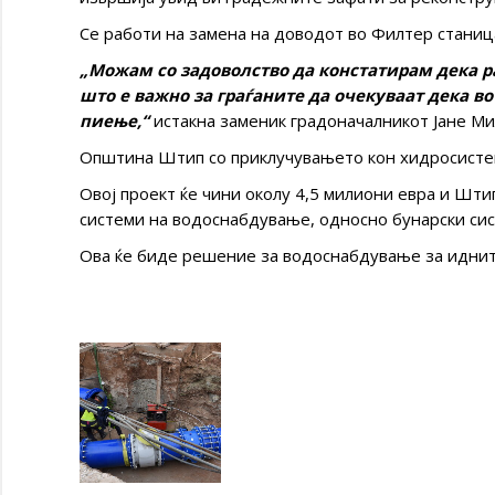
Се работи на замена на доводот во Филтер станица
„Можам со задоволство да констатирам дека р
што е важно за граѓаните да очекуваат дека во
пиење,“
истакна заменик градоначалникот Јане Ми
Општина Штип со приклучувањето кон хидросистемо
Овој проект ќе чини околу 4,5 милиони евра и Шти
системи на водоснабдување, односно бунарски сис
Ова ќе биде решение за водоснабдување за иднит