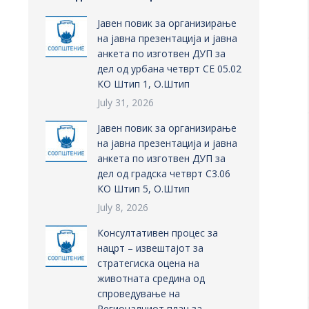
Јавен повик за организирање
на јавна презентација и јавна
анкета по изготвен ДУП за
дел од урбана четврт СЕ 05.02
КО Штип 1, О.Штип
July 31, 2026
Јавен повик за организирање
на јавна презентација и јавна
анкета по изготвен ДУП за
дел од градска четврт С3.06
КО Штип 5, О.Штип
July 8, 2026
Консултативен процес за
нацрт – извештајот за
стратегиска оцена на
животната средина од
спроведување на
Регионалниот план за