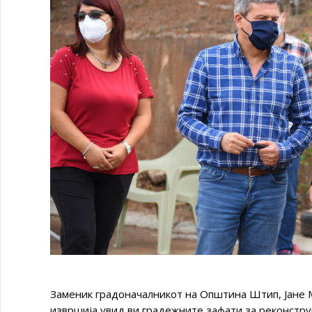
Заменик градоначалникот на Општина Штип, Јане М
извршија увид ви градежните зафати за реконстру