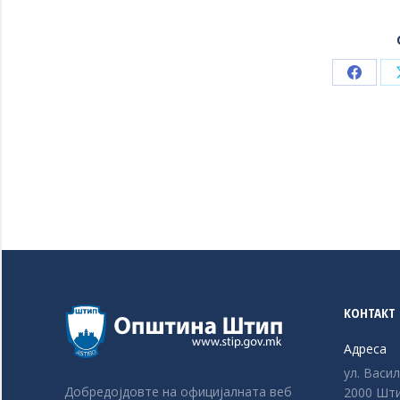
Share
on
Faceb
КОНТАКТ
Адреса
ул. Васи
Добредојдовте на официјалната веб
2000 Шти