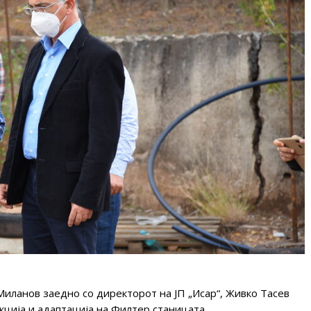
иланов заедно со директорот на ЈП „Исар“, Живко Тасев
кција и адаптација на Филтер станицата.