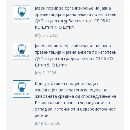
Јавен повик за организирање на јавна
презентација и јавна анкета по изготвен
ДУП за дел од урбана четврт СЕ 05.02
КО Штип 1, О.Штип
July 31, 2026
Јавен повик за организирање на јавна
презентација и јавна анкета по изготвен
ДУП за дел од градска четврт С3.06 КО
Штип 5, О.Штип
July 8, 2026
Консултативен процес за нацрт –
извештајот за стратегиска оцена на
животната средина од спроведување на
Регионалниот план за управување со
отпад за Источниот и Североисточниот
регион
June 15, 2026