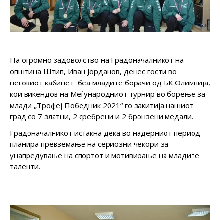
На огромно задоволство на Градоначалникот на
општина Штип, Иван Јорданов, денес гости во
неговиот кабинет беа младите борачи од БК Олимпија,
кои викендов на Меѓународниот турнир во борење за
млади „Трофеј Победник 2021“ го закитија нашиот
град со 7 златни, 2 сребрени и 2 бронзени медали.
Градоначалникот истакна дека во надерниот период
планира превземање на сериозни чекори за
унапредување на спортот и мотивирање на младите
таленти.