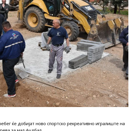
ребег ќе добијат ново спортско рекреативно игралиште на
рева за мал фудбал.