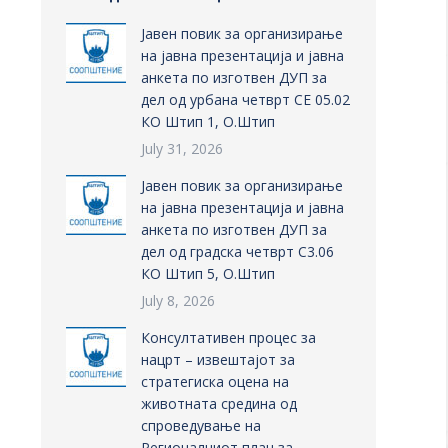
Јавен повик за организирање
на јавна презентација и јавна
анкета по изготвен ДУП за
дел од урбана четврт СЕ 05.02
КО Штип 1, О.Штип
July 31, 2026
Јавен повик за организирање
на јавна презентација и јавна
анкета по изготвен ДУП за
дел од градска четврт С3.06
КО Штип 5, О.Штип
July 8, 2026
Консултативен процес за
нацрт – извештајот за
стратегиска оцена на
животната средина од
спроведување на
Регионалниот план за