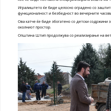
Игралиштето ќе биде целосно оградено со заштит
функционалност и безбедност во вечерните часови
Ова катче ќе биде збогатено со детски содржини 
околниот простор.
Општина Штип продолжува со реализирање на вете