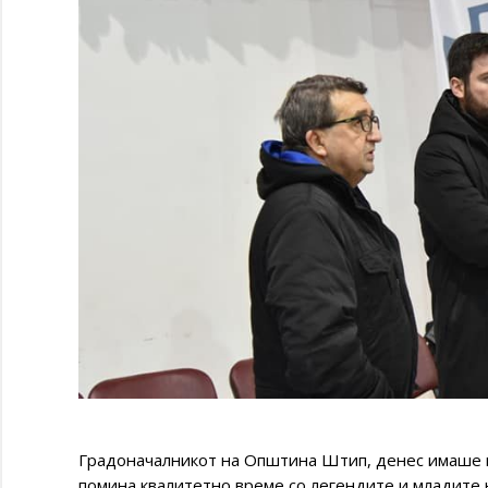
Градоначалникот на Општина Штип, денес имаше м
помина квалитетно време со легендите и младите