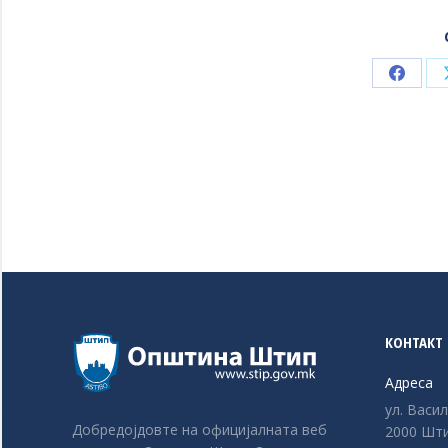
Share
on
Faceb
КОНТАКТ
Адреса
ул. Васи
Добредојдовте на официјалната веб
2000 Шти