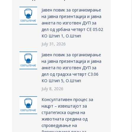
Јавен повик за организирање
на јавна презентација и јавна
анкета по изготвен ДУП за
дел од урбана четврт СЕ 05.02
КО Штип 1, О.Штип
July 31, 2026
Јавен повик за организирање
на јавна презентација и јавна
анкета по изготвен ДУП за
дел од градска четврт С3.06
КО Штип 5, О.Штип
July 8, 2026
Консултативен процес за
нацрт – извештајот за
стратегиска оцена на
животната средина од
спроведување на
Регионалниот план за