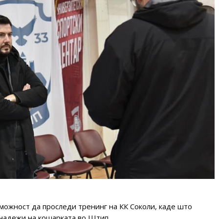
ожност да проследи тренинг на КК Соколи, каде што
 надежи на кошарката во Штип.